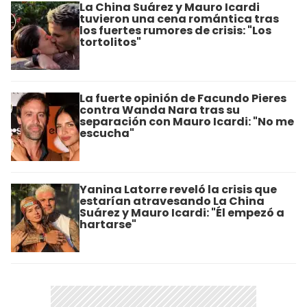
La China Suárez y Mauro Icardi
tuvieron una cena romántica tras
los fuertes rumores de crisis: "Los
tortolitos"
La fuerte opinión de Facundo Pieres
contra Wanda Nara tras su
separación con Mauro Icardi: "No me
escucha"
Yanina Latorre reveló la crisis que
estarían atravesando La China
Suárez y Mauro Icardi: "Él empezó a
hartarse"