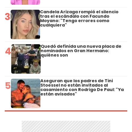
Candela Arizaga rompió el silencio
3
tras el escándalo con Facundo
Moyano: "Tengo errores como
cualquiera"
Quedó definida una nueva placa de
4
nominados en Gran Hermano:
quiénes son
Aseguran que los padres de Tini
5
Stoessel no están invitados al
casamiento con Rodrigo De Paul: "Ya
están avisados"