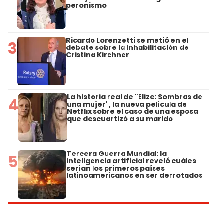
peronismo
Ricardo Lorenzetti se metió en el
3
debate sobre la inhabilitación de
Cristina Kirchner
La historia real de "Elize: Sombras de
4
una mujer", la nueva película de
Netflix sobre el caso de una esposa
que descuartizó a su marido
Tercera Guerra Mundial: la
5
inteligencia artificial reveló cuáles
serían los primeros países
latinoamericanos en ser derrotados