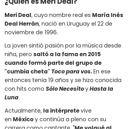
¿Quién es Meri Deal?
Meri Deal
, cuyo nombre real es
María Inés
Deal Herrán
, nació en Uruguay el 22 de
noviembre de 1996.
La joven sintió pasión por la música desde
niña, pero
saltó a la fama en 2015
cuando formó parte del grupo de
"cumbia cheta"
Toco para vos
.
En ese
entonces tenía 19 años y se hizo conocida
con hits como
Sólo Necesito
y
Hasta la
Luna
.
Actualmente,
la intérprete
vive
en
México
y continúa a pleno con su
carrera como cantante. "
Me volqué al