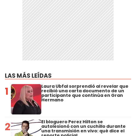
LAS MÁS LEÍDAS
Laura Ubfal sorprendió al revelar que
1
recibió una carta documento de un
participante que continúa en Gran
Hermano
El bloguero Perez Hilton se
2
autolesionó con un cuchillo durante
una transmisión en vivo: qué dice el
reporte policial