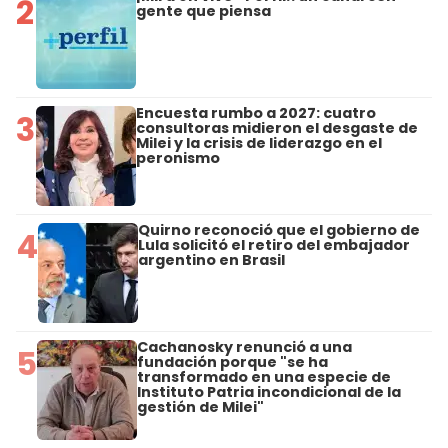
2
gente que piensa
Encuesta rumbo a 2027: cuatro
3
consultoras midieron el desgaste de
Milei y la crisis de liderazgo en el
peronismo
Quirno reconoció que el gobierno de
4
Lula solicitó el retiro del embajador
argentino en Brasil
Cachanosky renunció a una
5
fundación porque "se ha
transformado en una especie de
Instituto Patria incondicional de la
gestión de Milei"