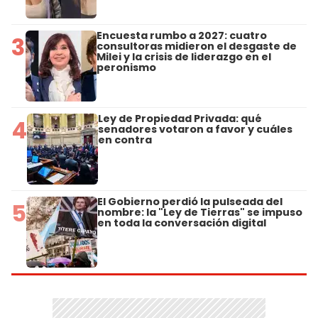
Encuesta rumbo a 2027: cuatro
3
consultoras midieron el desgaste de
Milei y la crisis de liderazgo en el
peronismo
Ley de Propiedad Privada: qué
4
senadores votaron a favor y cuáles
en contra
El Gobierno perdió la pulseada del
5
nombre: la "Ley de Tierras" se impuso
en toda la conversación digital