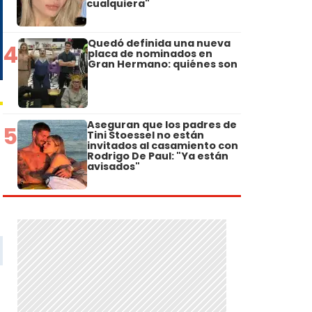
cualquiera"
Quedó definida una nueva
4
placa de nominados en
Gran Hermano: quiénes son
Aseguran que los padres de
5
Tini Stoessel no están
invitados al casamiento con
Rodrigo De Paul: "Ya están
avisados"