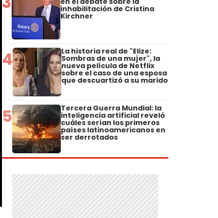
3
en el debate sobre la
inhabilitación de Cristina
Kirchner
La historia real de "Elize:
4
Sombras de una mujer", la
nueva película de Netflix
sobre el caso de una esposa
que descuartizó a su marido
Tercera Guerra Mundial: la
5
inteligencia artificial reveló
cuáles serían los primeros
países latinoamericanos en
ser derrotados