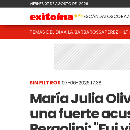
VIERNES 07 DE AGOSTO DEL 2026
ESCÁNDALOS
CORAZ
TEMAS DEL DÍA
A LA BARBAROSSA
PEREZ HIL
SIN FILTROS
07-06-2026 17:38
María Julia Ol
una fuerte acu
Pergolini: "Fui 