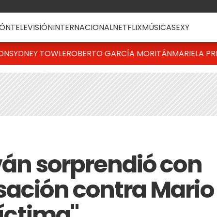
ÓN
TELEVISIÓN
INTERNACIONAL
NETFLIX
MÚSICA
SEXY
TON
SYDNEY TOWLE
ROBERTO GARCÍA MORITÁN
MARIELA PR
iván sorprendió con
sación contra Mario
víctima"