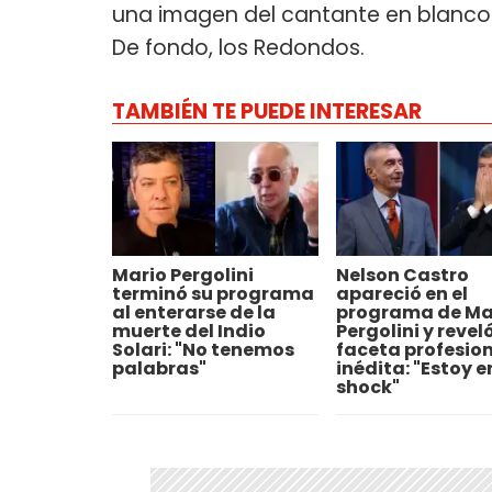
una imagen del cantante en blanco 
De fondo, los Redondos.
TAMBIÉN TE PUEDE INTERESAR
Mario Pergolini
Nelson Castro
terminó su programa
apareció en el
al enterarse de la
programa de Ma
muerte del Indio
Pergolini y revel
Solari: "No tenemos
faceta profesio
palabras"
inédita: "Estoy e
shock"