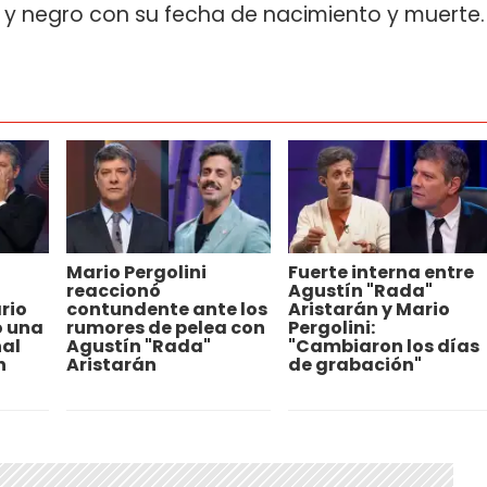
y negro con su fecha de nacimiento y muerte.
Mario Pergolini
Fuerte interna entre
reaccionó
Agustín "Rada"
rio
contundente ante los
Aristarán y Mario
ó una
rumores de pelea con
Pergolini:
nal
Agustín "Rada"
"Cambiaron los días
n
Aristarán
de grabación"