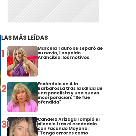
LAS MÁS LEÍDAS
Marcela Tauro se separó de
1
su novio, Leopoldo
Arancibia: los motivos
Escándalo en A la
2
Barbarossa tras la salida de
una panelista y una nueva
incorporación: "Se fue
ofendida"
Candela Arizaga rompió el
3
silencio tras el escándalo
con Facundo Moyano:
"Tengo errores como