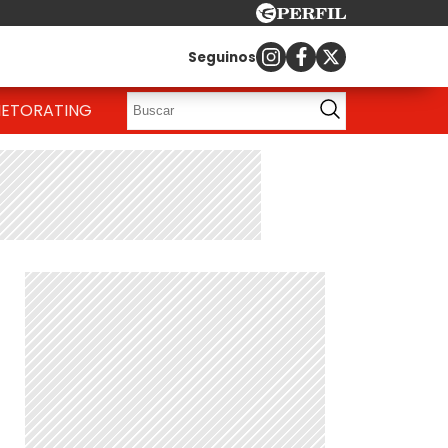
Seguinos
IETO
RATING