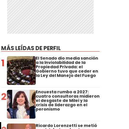
MÁS LEÍDAS DE PERFIL
El Senado dio media sanción
1
a la Inviolabilidad de la
Propiedad Privada: el
Gobierno tuvo que ceder en
la Ley del Manejo del Fuego
Encuesta rumbo a 2027:
2
cuatro consultoras midieron
el desgaste de Milei y la
crisis de liderazgo en el
peronismo
Ricardo Lorenzetti se metió