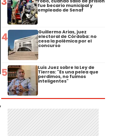
3
robo, cuando salió de prisión
fue becario municipal y
empleado de Senaf
Guillermo Arias, juez
4
electoral de Córdoba: no
cesa la polémica por el
concurso
Luis Juez sobre la Ley de
5
Tierras: "Es una pelea que
perdimos, no fuimos
inteligentes"
y