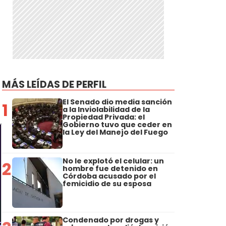
MÁS LEÍDAS DE PERFIL
El Senado dio media sanción
1
a la Inviolabilidad de la
Propiedad Privada: el
Gobierno tuvo que ceder en
la Ley del Manejo del Fuego
No le explotó el celular: un
2
hombre fue detenido en
Córdoba acusado por el
femicidio de su esposa
Condenado por drogas y