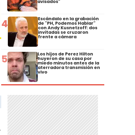
avisados"
Escándalo en la grabación
4
de "PH, Podemos Hablar"
con Andy Kusnetzoff: dos
invitadas se cruzaron
frente a cámara
Los hijos de Perez Hilton
5
huyeron de su casa por
miedo minutos antes de la
aterradora transmisión en
vivo
r