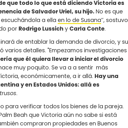
e que todo lo que está diciendo Victoria es
enencia de Salvador Uriel, su hijo.
No es que
 escuchándola a ella
en lo de Susana
’’, sostuvo
ido por
Rodrigo Lussich
y
Carla Conte
.
minará de entablar la demanda de divorcio, y s
eló varios detalles. "Empezamos investigaciones
ría que él quiera llevar a iniciar el divorcio
hace muy poquito. Se va a a sentir más
ictoria, económicamente, a ir allá.
Hay una
gentina y en Estados Unidos: allá es
ntrusos
.
ara verificar todos los bienes de la pareja.
Palm Beah que Victoria aún no sabe si está
También compraron propiedades en Buenos