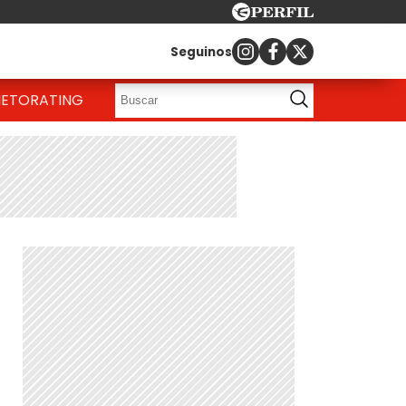
Seguinos
IETO
RATING