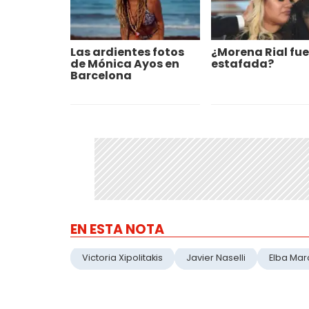
Las ardientes fotos
¿Morena Rial fue
de Mónica Ayos en
estafada?
Barcelona
EN ESTA NOTA
Victoria Xipolitakis
Javier Naselli
Elba Ma