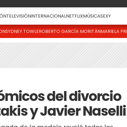
ÓN
TELEVISIÓN
INTERNACIONAL
NETFLIX
MÚSICA
SEXY
TON
SYDNEY TOWLE
ROBERTO GARCÍA MORITÁN
MARIELA PR
ómicos del divorcio
akis y Javier Naselli