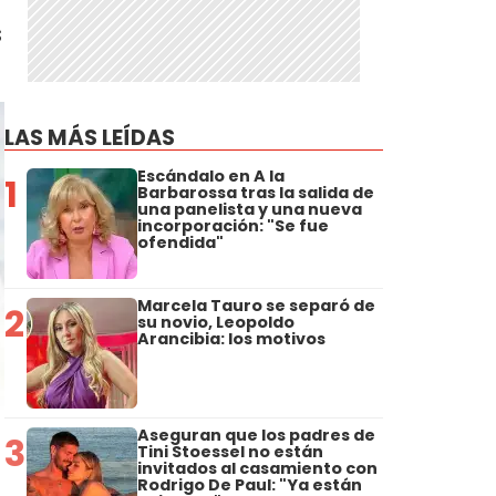
s
LAS MÁS LEÍDAS
Escándalo en A la
1
Barbarossa tras la salida de
una panelista y una nueva
incorporación: "Se fue
ofendida"
Marcela Tauro se separó de
2
su novio, Leopoldo
Arancibia: los motivos
Aseguran que los padres de
3
Tini Stoessel no están
invitados al casamiento con
Rodrigo De Paul: "Ya están