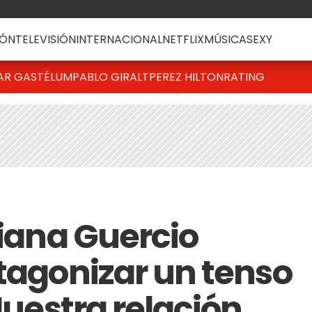
ÓN
TELEVISIÓN
INTERNACIONAL
NETFLIX
MÚSICA
SEXY
AR GASTÉLUM
PABLO GIRALT
PEREZ HILTON
RATING
liana Guercio
otagonizar un tenso
"Nuestra relación