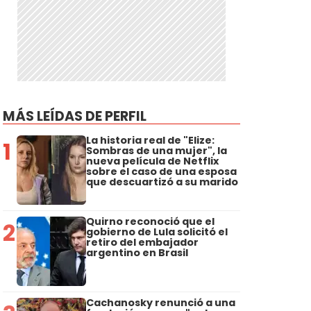
MÁS LEÍDAS DE PERFIL
La historia real de "Elize:
1
Sombras de una mujer", la
nueva película de Netflix
sobre el caso de una esposa
que descuartizó a su marido
Quirno reconoció que el
2
gobierno de Lula solicitó el
retiro del embajador
argentino en Brasil
Cachanosky renunció a una