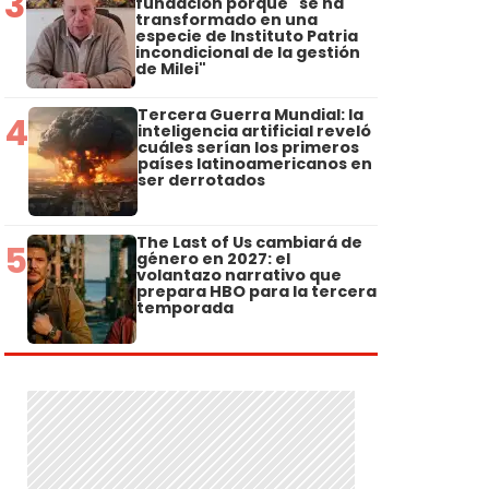
3
fundación porque "se ha
transformado en una
especie de Instituto Patria
incondicional de la gestión
de Milei"
Tercera Guerra Mundial: la
4
inteligencia artificial reveló
cuáles serían los primeros
países latinoamericanos en
ser derrotados
The Last of Us cambiará de
5
género en 2027: el
volantazo narrativo que
prepara HBO para la tercera
temporada