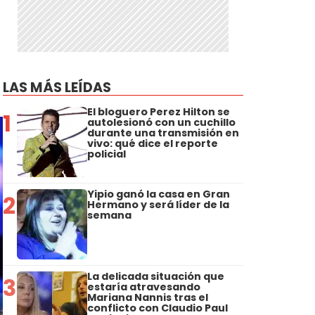
LAS MÁS LEÍDAS
El bloguero Perez Hilton se
1
autolesionó con un cuchillo
durante una transmisión en
vivo: qué dice el reporte
policial
Yipio ganó la casa en Gran
2
Hermano y será líder de la
semana
La delicada situación que
3
estaría atravesando
Mariana Nannis tras el
conflicto con Claudio Paul