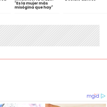
"Es la mujer más
misógina que hay"