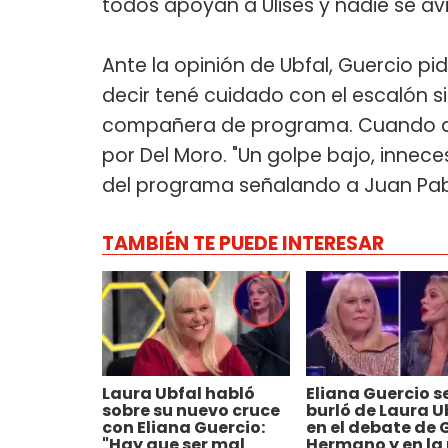
todos apoyan a Ulises y nadie se aviv
Ante la opinión de Ubfal, Guercio pid
decir tené cuidado con el escalón si 
compañera de programa. Cuando qui
por Del Moro. "Un golpe bajo, inneces
del programa señalando a Juan Pab
TAMBIÉN TE PUEDE INTERESAR
Laura Ubfal habló
Eliana Guercio s
sobre su nuevo cruce
burló de Laura U
con Eliana Guercio:
en el debate de 
"Hay que ser mal
Hermano y en la 