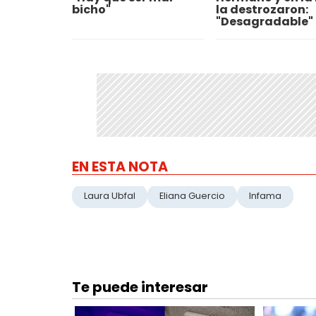
bicho"
la destrozaron:
"Desagradable"
EN ESTA NOTA
Laura Ubfal
Eliana Guercio
Infama