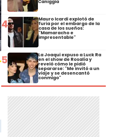
Caniggia
Mauro Icardi explotó de
4
furia por el embargo de la
casa de los sueños:
"Mamaracho e
impresentable"
La Joaqui expuso a Luck Ra
5
en el show de Rosalía y
reveló cómo le pidió
separarse: "Me invitó a un
viaje y se desencantó
conmigo"