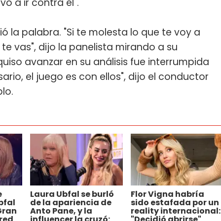
ó a ir contra él".
ió la palabra. "Si te molesta lo que te voy a
te vas", dijo la panelista mirando a su
so avanzar en su análisis fue interrumpida
ario, el juego es con ellos", dijo el conductor
lo.
e
Laura Ubfal se burló
Flor Vigna habría
bfal
de la apariencia de
sido estafada por un
Gran
Anto Pane, y la
reality internacional:
red
influencer la cruzó:
"Decidió abrirse"