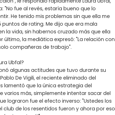
 escalón", le respondió rápidamente Laura Ubfal,
: "No fue al revés, estaría bueno que lo
ir. He tenido mis problemas sin que ella me
5 puntos de rating. Me dijo que era mala
n la vida, sin habernos cruzado más que ella
or último, la mediática expresó: "La relación con
solo compañeras de trabajo".
ura Ubfal?
nó algunas actitudes que tuvo durante su
lo De Vigili, el reciente eliminado del
os lamentó que la única estrategia del
ue varios más, simplemente intentar sacar del
que lograron fue el efecto inverso: "Ustedes los
 el club de los resentidos fueron y ahora por eso