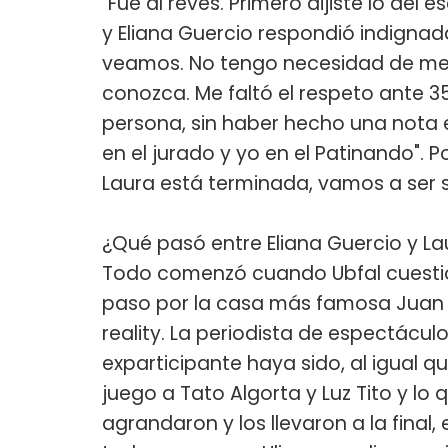
"Fue al revés. Primero dijiste lo del
y Eliana Guercio ​respondió indignada
veamos. No tengo necesidad de ment
conozca. Me faltó el respeto ante 3
persona, sin haber hecho una nota e
en el jurado y yo en el Patinando". P
Laura está terminada, vamos a ser 
¿Qué pasó entre Eliana Guercio y La
Todo comenzó cuando Ubfal cuestio
paso por la casa más famosa Juan Pab
reality. La periodista de espectácul
exparticipante haya sido, al igual q
juego a Tato Algorta y Luz Tito y lo 
agrandaron y los llevaron a la final,