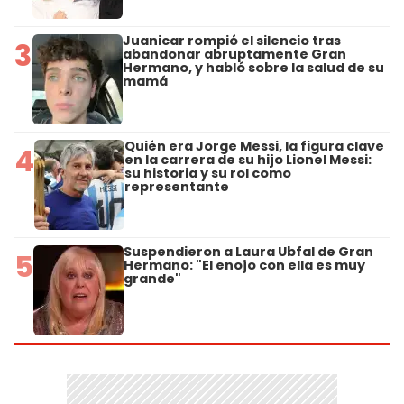
Juanicar rompió el silencio tras
3
abandonar abruptamente Gran
Hermano, y habló sobre la salud de su
mamá
Quién era Jorge Messi, la figura clave
4
en la carrera de su hijo Lionel Messi:
su historia y su rol como
representante
Suspendieron a Laura Ubfal de Gran
5
Hermano: "El enojo con ella es muy
grande"