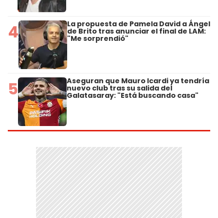
La propuesta de Pamela David a Ángel
4
de Brito tras anunciar el final de LAM:
"Me sorprendió"
Aseguran que Mauro Icardi ya tendría
5
nuevo club tras su salida del
Galatasaray: "Está buscando casa"