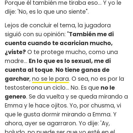
Porque él también me tiraba eso... Y yo le
dije: 'No, es lo que uno siente".
Lejos de concluir el tema, la jugadora
siguió con su opinión: "
También me di
cuenta cuando te acarician mucho,
¿viste?
O te protege mucho, como una
madre...
En lo que es lo sexual, me di
cuenta al toque
.
No tiene ganas de
garchar
,
no se le para
. O sea, no es por la
testosterona un ciclo... No. Es que
no le
genero
. Se da vuelta y se queda mirando a
Emma y le hace ojitos. Yo, por chusma, vi
que le gusta dormir mirando a Emma. Y
ahora, ayer se agarraron. Yo dije: 'Ay,
boludo, no puede ser que yo esté en el