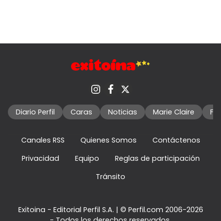
Diario Perfil
Caras
Noticias
Marie Claire
Fo
Canales RSS
Quienes Somos
Contáctenos
Privacidad
Equipo
Reglas de participación
Tránsito
Exitoina - Editorial Perfil S.A.
| © Perfil.com 2006-2026
- Todos los derechos reservados.