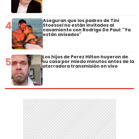
Aseguran que los padres de Tini
4
Stoessel no están invitados al
casamiento con Rodrigo De Paul: "Ya
están avisados"
Los hijos de Perez Hilton huyeron de
5
su casa por miedo minutos antes de la
aterradora transmisión en vivo