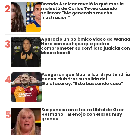
Brenda Asnicar reveló lo qué más le
2
molestó de Carlos Tévez cuando
salieron: "Me generaba mucha
frustración"
Apareció un polémico video de Wanda
3
Nara con sus hijas que podría
comprometer su conflicto judicial con
Mauro Icardi
Aseguran que Mauro Icardi ya tendría
4
nuevo club tras su salida del
Galatasaray: "Está buscando casa"
Suspendieron a Laura Ubfal de Gran
5
Hermano: "El enojo con ella es muy
grande"