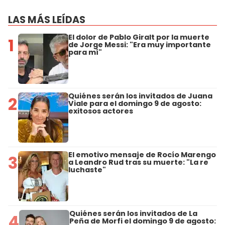
LAS MÁS LEÍDAS
El dolor de Pablo Giralt por la muerte
1
de Jorge Messi: "Era muy importante
para mí"
Quiénes serán los invitados de Juana
2
Viale para el domingo 9 de agosto:
exitosos actores
El emotivo mensaje de Rocío Marengo
3
a Leandro Rud tras su muerte: "La re
luchaste"
Quiénes serán los invitados de La
4
Peña de Morfi el domingo 9 de agosto: