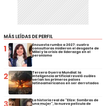
MÁS LEÍDAS DE PERFIL
Encuesta rumbo a 2027: cuatro
1
consultoras midieron el desgaste de
Milei y la crisis de liderazgo en el
peronismo
Tercera Guerra Mundial: la
2
inteligencia artificial reveló cuáles
serían los primeros países
latinoamericanos en ser derrotados
La historia real de "Elize: Sombras de
3
una mujer", la nueva película de