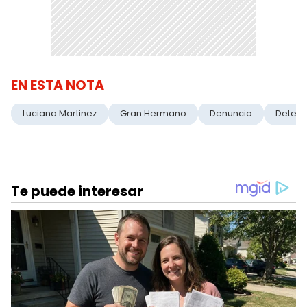
EN ESTA NOTA
Luciana Martinez
Gran Hermano
Denuncia
Detenc