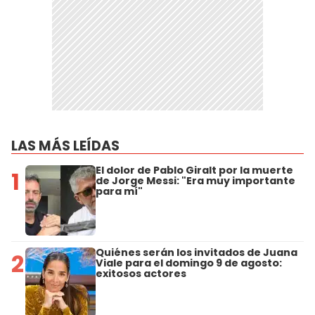
LAS MÁS LEÍDAS
El dolor de Pablo Giralt por la muerte
1
de Jorge Messi: "Era muy importante
para mí"
Quiénes serán los invitados de Juana
2
Viale para el domingo 9 de agosto:
exitosos actores