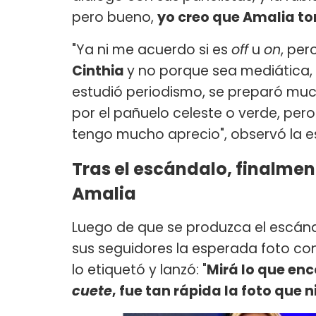
pero bueno,
yo creo que Amalia to
"Ya ni me acuerdo si es
off
u
on
, per
Cinthia
y no porque sea mediática,
estudió periodismo, se preparó mu
por el pañuelo celeste o verde, per
tengo mucho aprecio", observó la e
Tras el escándalo, finalment
Amalia
Luego de que se produzca el escánd
sus seguidores la esperada foto con
lo etiquetó y lanzó: "
Mirá lo que enc
cuete
, fue tan rápida la foto que n