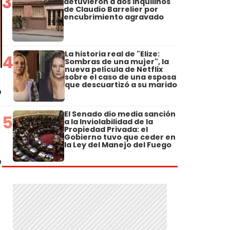
3
detuvieron a dos inquilinos
de Claudio Barrelier por
encubrimiento agravado
La historia real de "Elize:
4
Sombras de una mujer", la
nueva película de Netflix
sobre el caso de una esposa
que descuartizó a su marido
o
El Senado dio media sanción
5
a la Inviolabilidad de la
Propiedad Privada: el
Gobierno tuvo que ceder en
la Ley del Manejo del Fuego
o