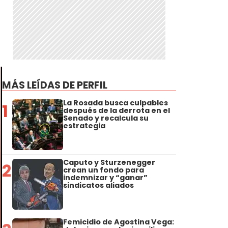
MÁS LEÍDAS DE PERFIL
La Rosada busca culpables
1
después de la derrota en el
Senado y recalcula su
estrategia
Caputo y Sturzenegger
2
crean un fondo para
indemnizar y “ganar”
sindicatos aliados
Femicidio de Agostina Vega: