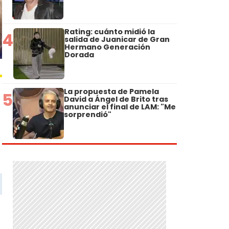
Rating: cuánto midió la
4
salida de Juanicar de Gran
Hermano Generación
Dorada
La propuesta de Pamela
5
David a Ángel de Brito tras
anunciar el final de LAM: "Me
sorprendió"