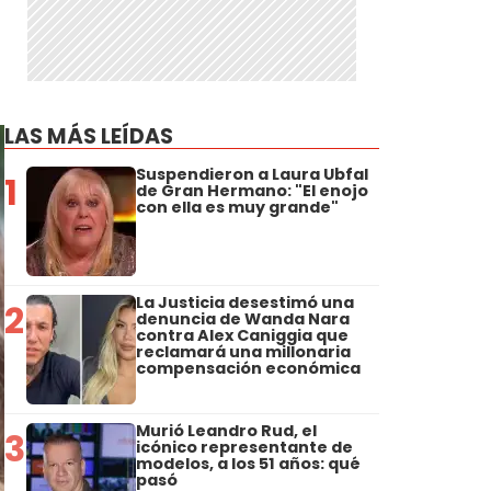
LAS MÁS LEÍDAS
Suspendieron a Laura Ubfal
1
de Gran Hermano: "El enojo
con ella es muy grande"
La Justicia desestimó una
2
denuncia de Wanda Nara
contra Alex Caniggia que
reclamará una millonaria
compensación económica
Murió Leandro Rud, el
3
icónico representante de
modelos, a los 51 años: qué
pasó