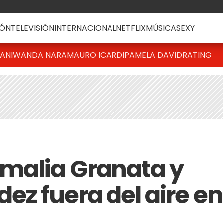
ÓN
TELEVISIÓN
INTERNACIONAL
NETFLIX
MÚSICA
SEXY
IANI
WANDA NARA
MAURO ICARDI
PAMELA DAVID
RATING
malia Granata y
ez fuera del aire en