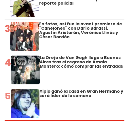
reporte policial
En fotos, así fue la avant premiere de
3
"Canelones" con Darío Barassi,
Agustín Aristarán, Verónica Llinás y
César Bordón
La Oreja de Van Gogh llega a Buenos
4
Aires tras el regreso de Amaia
Montero: cómo comprar las entradas
Yipio ganó la casa en Gran Hermano y
5
será líder de la semana