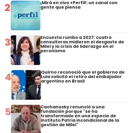
¡Mirá en vivo +Perfil!: un canal con
2
gente que piensa
Encuesta rumbo a 2027: cuatro
3
consultoras midieron el desgaste de
Milei y la crisis de liderazgo en el
peronismo
Quirno reconoció que el gobierno de
4
Lula solicitó el retiro del embajador
argentino en Brasil
Cachanosky renunció a una
5
fundación porque "se ha
transformado en una especie de
Instituto Patria incondicional de la
gestión de Milei"