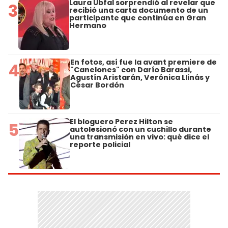
Laura Ubfal sorprendió al revelar que
3
recibió una carta documento de un
participante que continúa en Gran
Hermano
En fotos, así fue la avant premiere de
4
"Canelones" con Darío Barassi,
Agustín Aristarán, Verónica Llinás y
César Bordón
El bloguero Perez Hilton se
5
autolesionó con un cuchillo durante
una transmisión en vivo: qué dice el
reporte policial