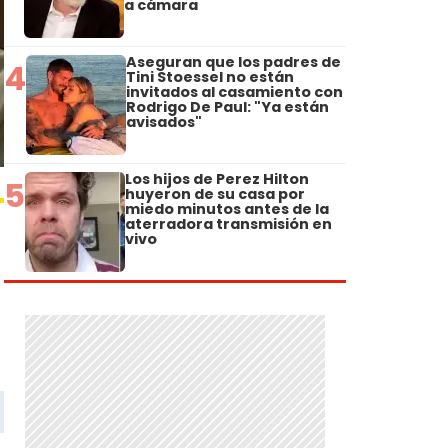
a cámara
Aseguran que los padres de
4
Tini Stoessel no están
invitados al casamiento con
Rodrigo De Paul: "Ya están
avisados"
Los hijos de Perez Hilton
5
huyeron de su casa por
miedo minutos antes de la
aterradora transmisión en
vivo