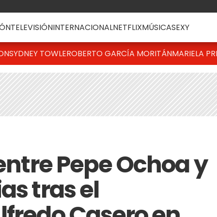
ÓN
TELEVISIÓN
INTERNACIONAL
NETFLIX
MÚSICA
SEXY
TON
SYDNEY TOWLE
ROBERTO GARCÍA MORITÁN
MARIELA PR
 entre Pepe Ochoa y
as tras el
lfredo Casero en