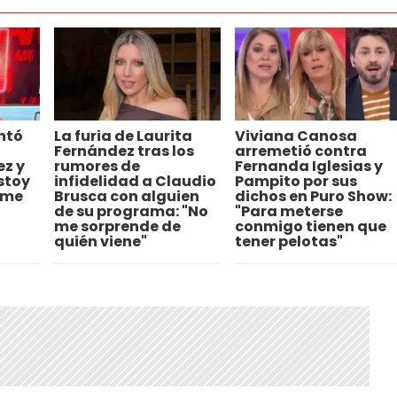
ntó
La furia de Laurita
Viviana Canosa
Fernández tras los
arremetió contra
ez y
rumores de
Fernanda Iglesias y
Estoy
infidelidad a Claudio
Pampito por sus
 me
Brusca con alguien
dichos en Puro Show:
de su programa: "No
"Para meterse
me sorprende de
conmigo tienen que
quién viene"
tener pelotas"