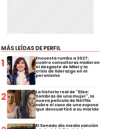
MÁS LEÍDAS DE PERFIL
Encuesta rumbo a 2027:
1
cuatro consultoras midieron
el desgaste de Milei y la
crisis de liderazgo en el
peronismo
La historia real de "Elize:
2
Sombras de una mujer", la
nueva película de Netflix
sobre el caso de una esposa
que descuartizó a su marido
El Senado dio media sanción