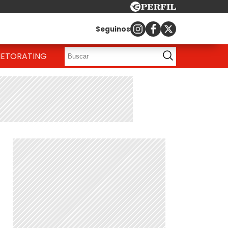
Seguinos
IETO
RATING