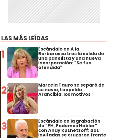
u
LAS MÁS LEÍDAS
Escándalo en A la
1
Barbarossa tras la salida de
una panelista y una nueva
incorporación: "Se fue
ofendida"
Marcela Tauro se separó de
2
su novio, Leopoldo
Arancibia: los motivos
Escándalo en la grabación
3
de "PH, Podemos Hablar"
con Andy Kusnetzoff: dos
invitadas se cruzaron frente