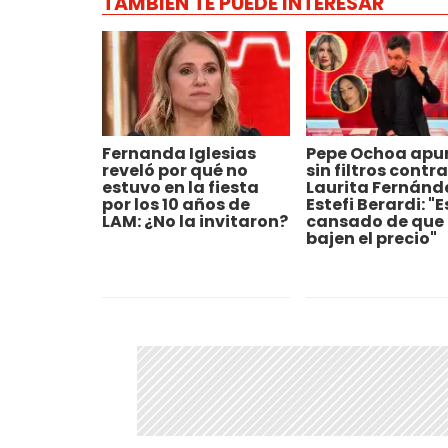
TAMBIÉN TE PUEDE INTERESAR
Fernanda Iglesias
Pepe Ochoa apu
reveló por qué no
sin filtros contra
estuvo en la fiesta
Laurita Fernánd
por los 10 años de
Estefi Berardi: "
LAM: ¿No la invitaron?
cansado de que
bajen el precio"