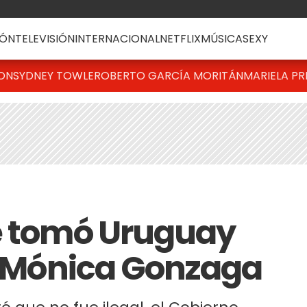
ÓN
TELEVISIÓN
INTERNACIONAL
NETFLIX
MÚSICA
SEXY
TON
SYDNEY TOWLE
ROBERTO GARCÍA MORITÁN
MARIELA PR
e tomó Uruguay
de Mónica Gonzaga