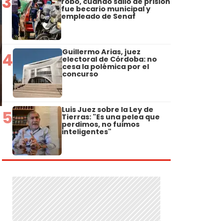
3
robo, cuando salió de prisión
fue becario municipal y
empleado de Senaf
Guillermo Arias, juez
4
electoral de Córdoba: no
cesa la polémica por el
concurso
Luis Juez sobre la Ley de
5
Tierras: "Es una pelea que
perdimos, no fuimos
inteligentes"