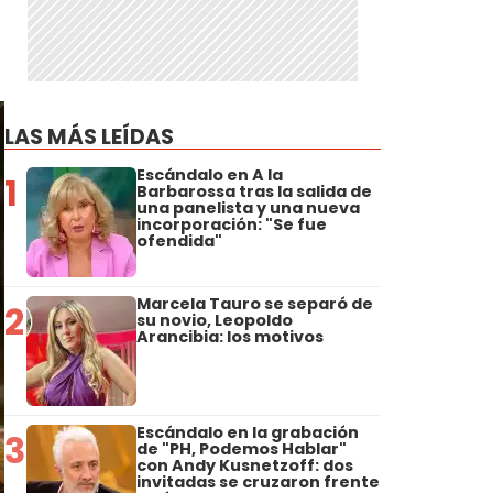
LAS MÁS LEÍDAS
Escándalo en A la
1
Barbarossa tras la salida de
una panelista y una nueva
incorporación: "Se fue
ofendida"
Marcela Tauro se separó de
2
su novio, Leopoldo
Arancibia: los motivos
Escándalo en la grabación
3
de "PH, Podemos Hablar"
con Andy Kusnetzoff: dos
invitadas se cruzaron frente