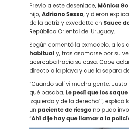
Previo a este desenlace,
Mónica G
hijo,
Adriano Sessa
, y dieron expli
de la actriz y exvedette en
Sauce de
República Oriental del Uruguay.
Según comentó la exmodelo, a las 
habitual
y, tras asomarse por su v
acercaba hacia su casa. Cabe aclar
directo a la playa y que la separa 
“Cuando salí vi mucha gente. Justo 
qué pasaba.
Le pedí que los saque
izquierda y de la derecha´”, explicó
un
paciente de riesgo
no pudo invol
“
Ahí dije hay que llamar a la polic