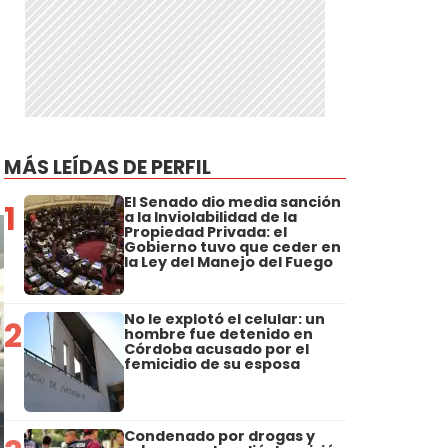
MÁS LEÍDAS DE PERFIL
El Senado dio media sanción
1
a la Inviolabilidad de la
Propiedad Privada: el
Gobierno tuvo que ceder en
la Ley del Manejo del Fuego
No le explotó el celular: un
2
hombre fue detenido en
Córdoba acusado por el
femicidio de su esposa
Condenado por drogas y