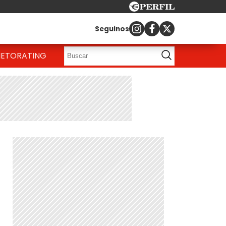
Seguinos
IETO
RATING