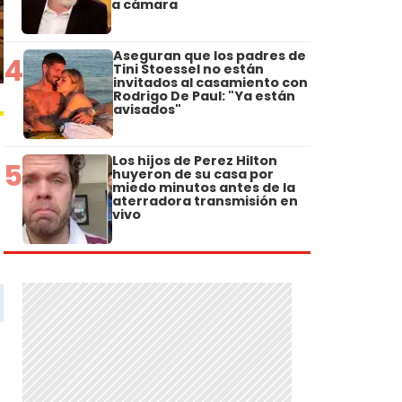
a cámara
Aseguran que los padres de
4
Tini Stoessel no están
invitados al casamiento con
Rodrigo De Paul: "Ya están
avisados"
Los hijos de Perez Hilton
5
huyeron de su casa por
miedo minutos antes de la
aterradora transmisión en
vivo