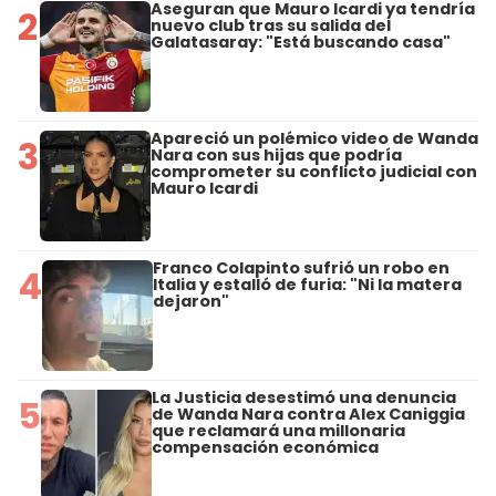
Aseguran que Mauro Icardi ya tendría
2
nuevo club tras su salida del
Galatasaray: "Está buscando casa"
Apareció un polémico video de Wanda
3
Nara con sus hijas que podría
comprometer su conflicto judicial con
Mauro Icardi
Franco Colapinto sufrió un robo en
4
Italia y estalló de furia: "Ni la matera
dejaron"
La Justicia desestimó una denuncia
5
de Wanda Nara contra Alex Caniggia
que reclamará una millonaria
compensación económica