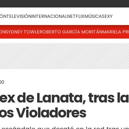
ÓN
TELEVISIÓN
INTERNACIONAL
NETFLIX
MÚSICA
SEXY
TON
SYDNEY TOWLE
ROBERTO GARCÍA MORITÁN
MARIELA PR
00
ex de Lanata, tras la
os Violadores