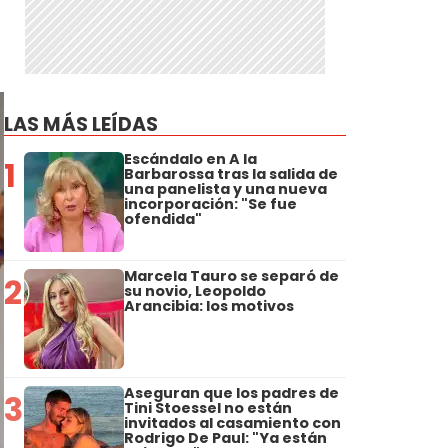
n
LAS MÁS LEÍDAS
Escándalo en A la
1
Barbarossa tras la salida de
una panelista y una nueva
incorporación: "Se fue
ofendida"
Marcela Tauro se separó de
2
su novio, Leopoldo
Arancibia: los motivos
Aseguran que los padres de
3
Tini Stoessel no están
invitados al casamiento con
Rodrigo De Paul: "Ya están