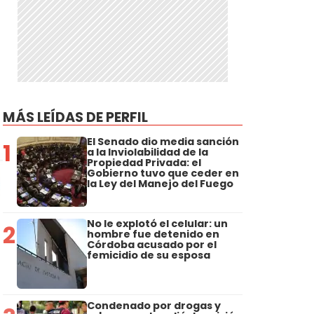
MÁS LEÍDAS DE PERFIL
El Senado dio media sanción
1
a la Inviolabilidad de la
Propiedad Privada: el
Gobierno tuvo que ceder en
la Ley del Manejo del Fuego
No le explotó el celular: un
2
hombre fue detenido en
Córdoba acusado por el
femicidio de su esposa
Condenado por drogas y