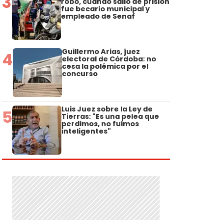
3
robo, cuando salió de prisión
fue becario municipal y
empleado de Senaf
Guillermo Arias, juez
4
electoral de Córdoba: no
cesa la polémica por el
concurso
Luis Juez sobre la Ley de
5
Tierras: "Es una pelea que
perdimos, no fuimos
inteligentes"