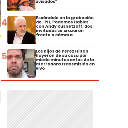
avisados"
Escándalo en la grabación
4
de "PH, Podemos Hablar"
con Andy Kusnetzoff: dos
invitadas se cruzaron
frente a cámara
Los hijos de Perez Hilton
5
huyeron de su casa por
miedo minutos antes de la
aterradora transmisión en
vivo