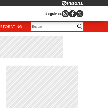
Seguinos
IETO
RATING