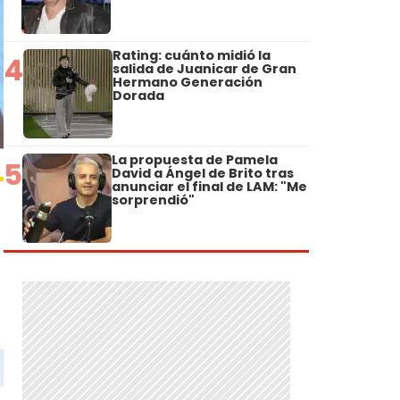
Rating: cuánto midió la
4
salida de Juanicar de Gran
Hermano Generación
Dorada
La propuesta de Pamela
5
David a Ángel de Brito tras
anunciar el final de LAM: "Me
sorprendió"