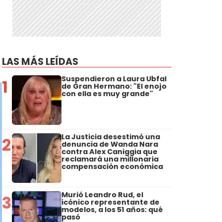
LAS MÁS LEÍDAS
Suspendieron a Laura Ubfal
1
de Gran Hermano: "El enojo
con ella es muy grande"
La Justicia desestimó una
2
denuncia de Wanda Nara
contra Alex Caniggia que
reclamará una millonaria
compensación económica
Murió Leandro Rud, el
3
icónico representante de
modelos, a los 51 años: qué
pasó