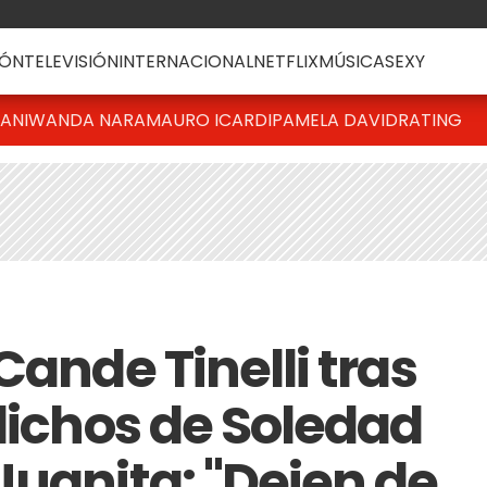
ÓN
TELEVISIÓN
INTERNACIONAL
NETFLIX
MÚSICA
SEXY
IANI
WANDA NARA
MAURO ICARDI
PAMELA DAVID
RATING
Cande Tinelli tras
dichos de Soledad
Juanita: "Dejen de