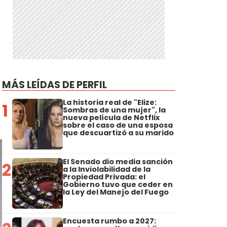
MÁS LEÍDAS DE PERFIL
La historia real de "Elize:
1
Sombras de una mujer", la
nueva película de Netflix
sobre el caso de una esposa
que descuartizó a su marido
El Senado dio media sanción
2
a la Inviolabilidad de la
Propiedad Privada: el
Gobierno tuvo que ceder en
la Ley del Manejo del Fuego
Encuesta rumbo a 2027: