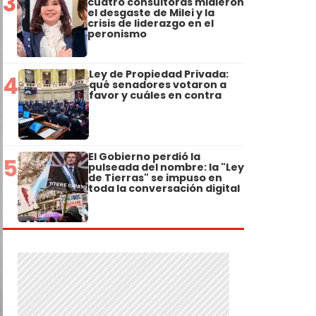
3
cuatro consultoras midieron
el desgaste de Milei y la
crisis de liderazgo en el
peronismo
Ley de Propiedad Privada:
4
qué senadores votaron a
favor y cuáles en contra
El Gobierno perdió la
5
pulseada del nombre: la "Ley
de Tierras" se impuso en
toda la conversación digital