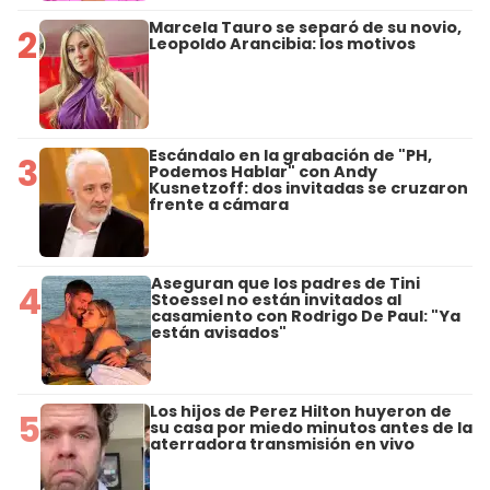
Marcela Tauro se separó de su novio,
2
Leopoldo Arancibia: los motivos
Escándalo en la grabación de "PH,
3
Podemos Hablar" con Andy
Kusnetzoff: dos invitadas se cruzaron
frente a cámara
Aseguran que los padres de Tini
4
Stoessel no están invitados al
casamiento con Rodrigo De Paul: "Ya
están avisados"
Los hijos de Perez Hilton huyeron de
5
su casa por miedo minutos antes de la
aterradora transmisión en vivo