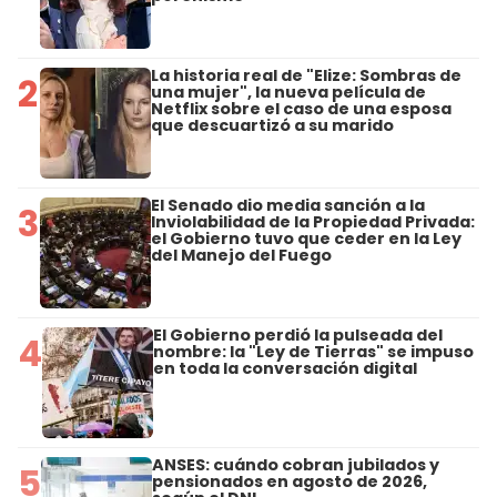
La historia real de "Elize: Sombras de
2
una mujer", la nueva película de
Netflix sobre el caso de una esposa
que descuartizó a su marido
El Senado dio media sanción a la
3
Inviolabilidad de la Propiedad Privada:
el Gobierno tuvo que ceder en la Ley
del Manejo del Fuego
El Gobierno perdió la pulseada del
4
nombre: la "Ley de Tierras" se impuso
en toda la conversación digital
ANSES: cuándo cobran jubilados y
5
pensionados en agosto de 2026,