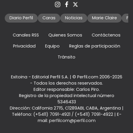
Diario Perfil
Caras
Noticias
Marie Claire
Fo
Canales RSS
Quienes Somos
Contáctenos
Privacidad
Equipo
Reglas de participación
Tránsito
Exitoina - Editorial Perfil S.A.
| © Perfil.com 2006-2026
- Todos los derechos reservados.
Editor responsable: Carlos Piro.
Registro de la propiedad intelectual número
5346433
Dirección:
California 2715
,
C1289ABI
,
CABA, Argentina
|
Teléfono:
(+5411) 7091-4921
/
(+5411) 7091-4922
| E-
mail:
perfilcom@perfil.com