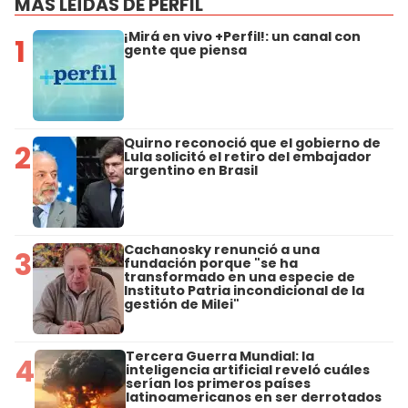
MÁS LEÍDAS DE PERFIL
¡Mirá en vivo +Perfil!: un canal con
1
gente que piensa
Quirno reconoció que el gobierno de
2
Lula solicitó el retiro del embajador
argentino en Brasil
Cachanosky renunció a una
3
fundación porque "se ha
transformado en una especie de
Instituto Patria incondicional de la
gestión de Milei"
Tercera Guerra Mundial: la
4
inteligencia artificial reveló cuáles
serían los primeros países
latinoamericanos en ser derrotados