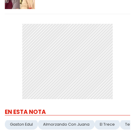
EN ESTA NOTA
Gaston Edul
Almorzando Con Juana
El Trece
Telev