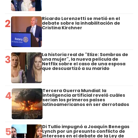
Ricardo Lorenzetti se metió en el
2
debate sobre la inhabilitación de
Cristina Kirchner
La historia real de "Elize: Sombras de
3
una mujer", la nueva película de
Netflix sobre el caso de una esposa
que descuartizó a su marido
Tercera Guerra Mundial: la
4
inteligencia artificial reveló cuáles
serían los primeros países
latinoamericanos en ser derrotados
Di Tullio impugnó a Joaquín Benegas
5
Lynch por un presunto conflicto de
intereses en el debate de la Ley de