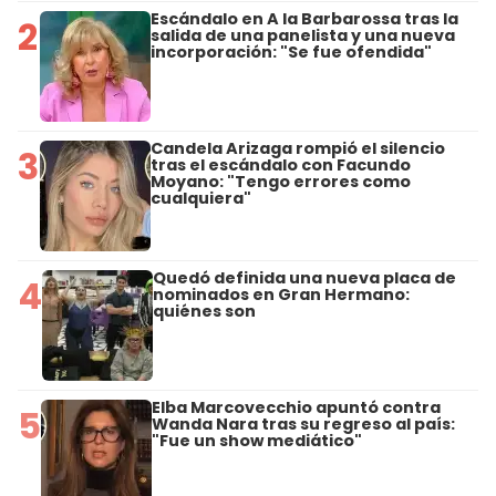
Escándalo en A la Barbarossa tras la
2
salida de una panelista y una nueva
incorporación: "Se fue ofendida"
Candela Arizaga rompió el silencio
3
tras el escándalo con Facundo
Moyano: "Tengo errores como
cualquiera"
Quedó definida una nueva placa de
4
nominados en Gran Hermano:
quiénes son
Elba Marcovecchio apuntó contra
5
Wanda Nara tras su regreso al país:
"Fue un show mediático"