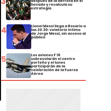
3
después de la derrota en el
Senado y recalcula su
estrategia
Lionel Messi llega a Rosario a
4
las 20.30: velatorio íntimo
de Jorge Messi, sin acceso al
público
Los aviones F 16
5
sobrevolarán el centro
porteño y el lunes
participarán de la
celebración de la Fuerza
Aérea