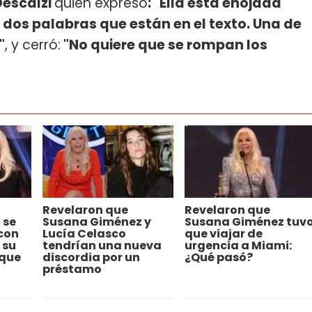
escalzi
quién expresó
: "Ella está enojada
y dos palabras que están en el texto. Una de
"
, y cerró:
"No quiere que se rompan los
Revelaron que
Revelaron que
 se
Susana Giménez y
Susana Giménez tuv
con
Lucía Celasco
que viajar de
 su
tendrían una nueva
urgencia a Miami:
 que
discordia por un
¿Qué pasó?
préstamo