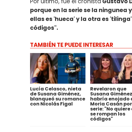
Por último, fue el cronista
Gustavo D
porque en la serie se la ningunea 
ellas es 'hueca' y la otra es 'tilinga'
códigos".
TAMBIÉN TE PUEDE INTERESAR
Lucía Celasco, nieta
Revelaron que
de Susana Giménez,
Susana Giménez
blanqueó su romance
habría enojado 
con Nicolás Figal
Moria Casán por
serie: "No quiere
se rompan los
códigos"