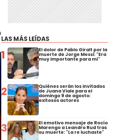
n
LAS MÁS LEÍDAS
El dolor de Pablo Giralt por la
1
muerte de Jorge Messi: "Era
muy importante para mí"
Quiénes serán los invitados
2
de Juana Viale para el
domingo 9 de agosto:
exitosos actores
El emotivo mensaje de Rocío
3
Marengo a Leandro Rud tras
su muerte: "La re luchaste"