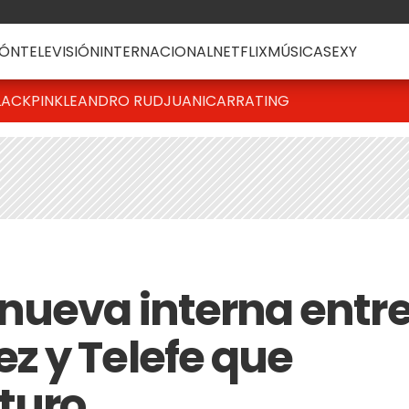
ÓN
TELEVISIÓN
INTERNACIONAL
NETFLIX
MÚSICA
SEXY
LACKPINK
LEANDRO RUD
JUANICAR
RATING
nueva interna entr
 y Telefe que
uturo