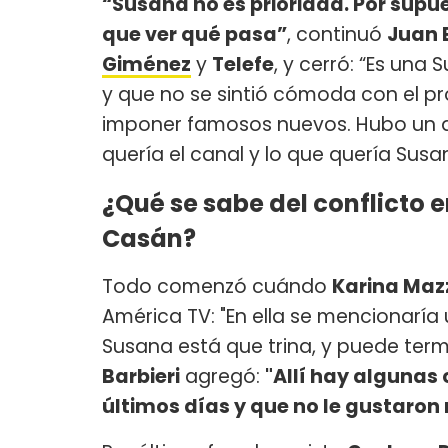
“Susana no es prioridad. Por supue
que ver qué pasa”
, continuó
Juan 
Giménez
y
Telefe
, y cerró: “Es un
y que no se sintió cómoda con el p
imponer famosos nuevos. Hubo un d
quería el canal y lo que quería Susa
¿Qué se sabe del conflicto 
Casán?
Todo comenzó cuándo
Karina Ma
América TV: "En ella se mencionar
Susana está que trina, y puede termin
Barbieri
agregó:
"Allí hay algunas
últimos días y que no le gustaron