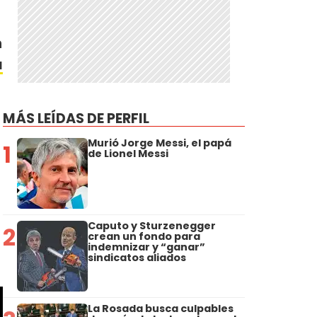
n
a
MÁS LEÍDAS DE PERFIL
Murió Jorge Messi, el papá
1
de Lionel Messi
Caputo y Sturzenegger
2
crean un fondo para
indemnizar y “ganar”
sindicatos aliados
La Rosada busca culpables