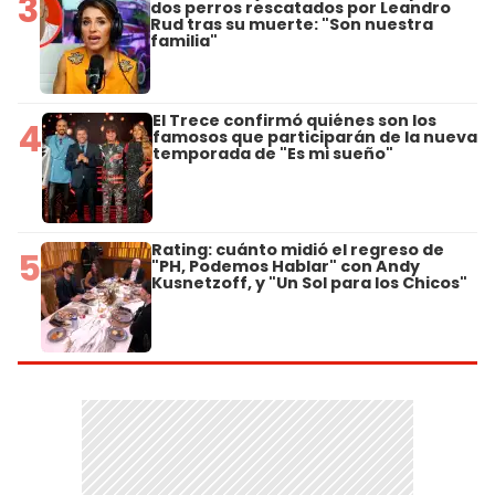
3
dos perros rescatados por Leandro
Rud tras su muerte: "Son nuestra
familia"
El Trece confirmó quiénes son los
4
famosos que participarán de la nueva
temporada de "Es mi sueño"
Rating: cuánto midió el regreso de
5
"PH, Podemos Hablar" con Andy
Kusnetzoff, y "Un Sol para los Chicos"