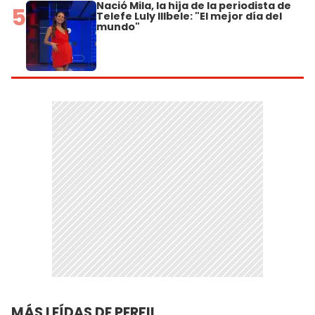
Nació Mila, la hija de la periodista de
5
Telefe Luly Illbele: "El mejor día del
mundo"
MÁS LEÍDAS DE PERFIL