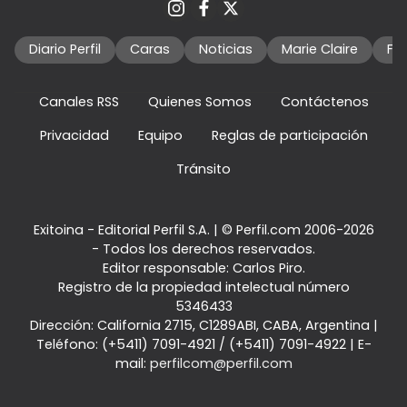
Diario Perfil
Caras
Noticias
Marie Claire
Fo
Canales RSS
Quienes Somos
Contáctenos
Privacidad
Equipo
Reglas de participación
Tránsito
Exitoina - Editorial Perfil S.A.
| © Perfil.com 2006-2026
- Todos los derechos reservados.
Editor responsable: Carlos Piro.
Registro de la propiedad intelectual número
5346433
Dirección:
California 2715
,
C1289ABI
,
CABA, Argentina
|
Teléfono:
(+5411) 7091-4921
/
(+5411) 7091-4922
| E-
mail:
perfilcom@perfil.com