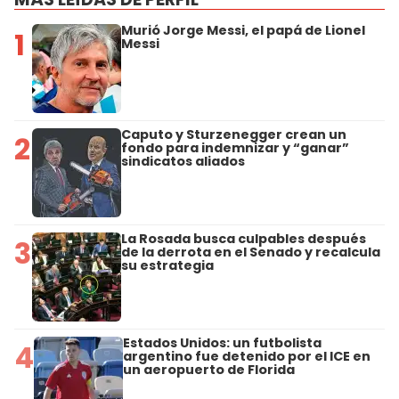
Murió Jorge Messi, el papá de Lionel
1
Messi
Caputo y Sturzenegger crean un
2
fondo para indemnizar y “ganar”
sindicatos aliados
La Rosada busca culpables después
3
de la derrota en el Senado y recalcula
su estrategia
Estados Unidos: un futbolista
4
argentino fue detenido por el ICE en
un aeropuerto de Florida