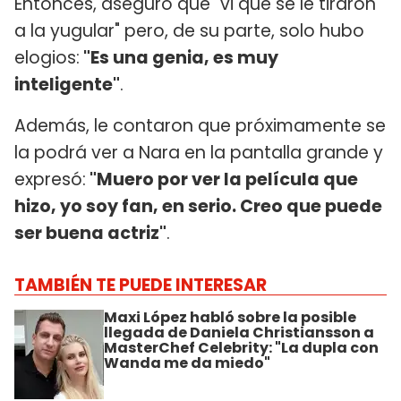
Entonces, aseguró que "vi que se le tiraron
a la yugular" pero, de su parte, solo hubo
elogios:
"Es una genia, es muy
inteligente"
.
Además, le contaron que próximamente se
la podrá ver a Nara en la pantalla grande y
expresó:
"Muero por ver la película que
hizo, yo soy fan, en serio. Creo que puede
ser buena actriz"
.
TAMBIÉN TE PUEDE INTERESAR
Maxi López habló sobre la posible
llegada de Daniela Christiansson a
MasterChef Celebrity: "La dupla con
Wanda me da miedo"