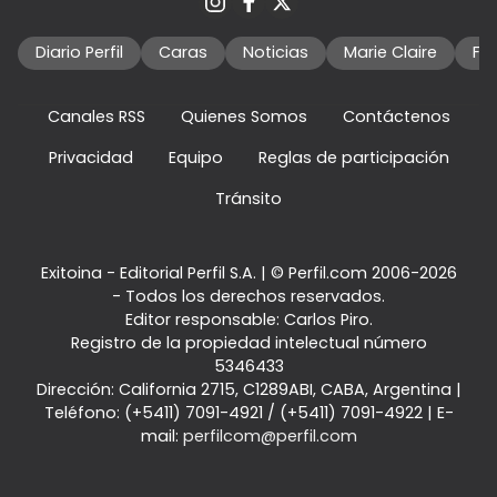
Diario Perfil
Caras
Noticias
Marie Claire
Fo
Canales RSS
Quienes Somos
Contáctenos
Privacidad
Equipo
Reglas de participación
Tránsito
Exitoina - Editorial Perfil S.A.
| © Perfil.com 2006-2026
- Todos los derechos reservados.
Editor responsable: Carlos Piro.
Registro de la propiedad intelectual número
5346433
Dirección:
California 2715
,
C1289ABI
,
CABA, Argentina
|
Teléfono:
(+5411) 7091-4921
/
(+5411) 7091-4922
| E-
mail:
perfilcom@perfil.com