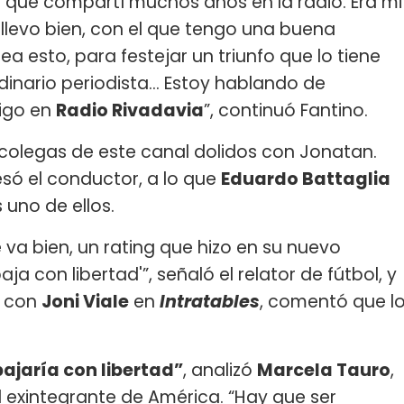
l que compartí muchos años en la radio. Era mi
 llevo bien, con el que tengo una buena
a esto, para festejar un triunfo que lo tiene
inario periodista... Estoy hablando de
igo en
Radio Rivadavia
”, continuó Fantino.
olegas de este canal dolidos con Jonatan.
esó el conductor, a lo que
Eduardo Battaglia
 uno de ellos.
e va bien, un rating que hizo en su nuevo
a con libertad'”, señaló el relator de fútbol, y
ó con
Joni Viale
en
Intratables
, comentó que l
ajaría con libertad”
, analizó
Marcela Tauro
,
 exintegrante de América. “Hay que ser