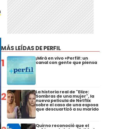
n
MÁS LEÍDAS DE PERFIL
¡Mirá en vivo +Perfil!: un
1
canal con gente que piensa
La historia real de "Elize:
2
Sombras de una mujer", la
nueva película de Netflix
sobre el caso de una esposa
que descuartizó a su marido
Quirno reconoció que el