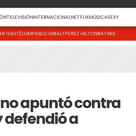
ÓN
TELEVISIÓN
INTERNACIONAL
NETFLIX
MÚSICA
SEXY
AR GASTÉLUM
PABLO GIRALT
PEREZ HILTON
RATING
ino apuntó contra
y defendió a