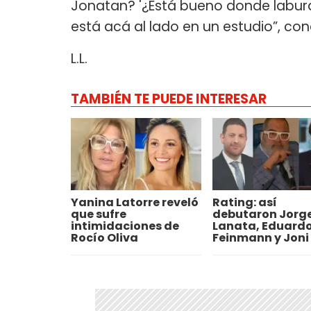
Jonatan? '¿Está bueno donde labura 
está acá al lado en un estudio”, con
L.L.
TAMBIÉN TE PUEDE INTERESAR
Yanina Latorre reveló
Rating: así
que sufre
debutaron Jorg
intimidaciones de
Lanata, Eduard
Rocío Oliva
Feinmann y Joni 