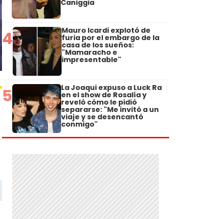
Caniggia
Mauro Icardi explotó de
4
furia por el embargo de la
casa de los sueños:
"Mamaracho e
impresentable"
La Joaqui expuso a Luck Ra
5
en el show de Rosalía y
reveló cómo le pidió
separarse: "Me invitó a un
viaje y se desencantó
conmigo"