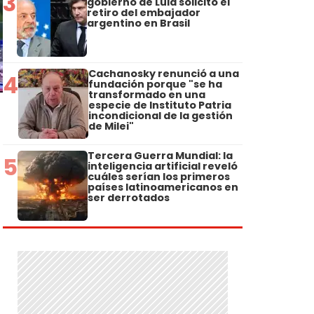
3
gobierno de Lula solicitó el
retiro del embajador
argentino en Brasil
Cachanosky renunció a una
4
fundación porque "se ha
transformado en una
especie de Instituto Patria
incondicional de la gestión
de Milei"
Tercera Guerra Mundial: la
5
inteligencia artificial reveló
cuáles serían los primeros
países latinoamericanos en
ser derrotados