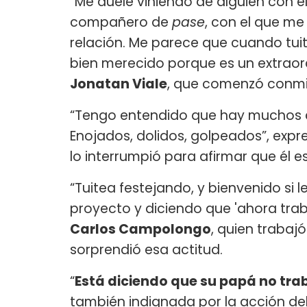
“Me duele viniendo de alguien con e
compañero de
pase
, con el que me
relación. Me parece que cuando tuite
bien merecido porque es un extraord
Jonatan Viale
, que comenzó conm
“Tengo entendido que hay muchos c
Enojados, dolidos, golpeados”, expr
lo interrumpió para afirmar que él es
“Tuitea festejando, y bienvenido si l
proyecto y diciendo que 'ahora trabaj
Carlos Campolongo
, quien trabaj
sorprendió esa actitud.
“
Está diciendo que su papá no trab
también indignada por la acción del