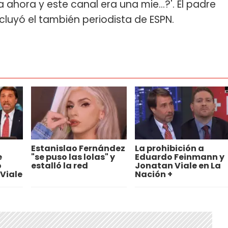
ahora y este canal era una mie...?'. El padre
cluyó el también periodista de ESPN.
Estanislao Fernández
La prohibición a
e
"se puso las lolas" y
Eduardo Feinmann y
o
estalló la red
Jonatan Viale en La
Viale
Nación +