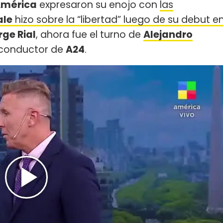
América
expresaron su enojo con
las
ale
hizo sobre la “libertad” luego de su debut e
rge Rial
, ahora fue el turno de
Alejandro
xconductor de
A24
.