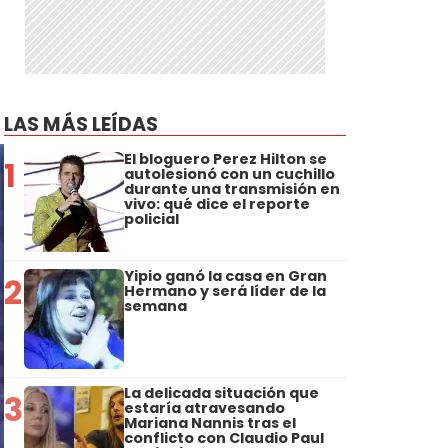
LAS MÁS LEÍDAS
El bloguero Perez Hilton se
1
autolesionó con un cuchillo
durante una transmisión en
vivo: qué dice el reporte
policial
Yipio ganó la casa en Gran
2
Hermano y será líder de la
semana
La delicada situación que
3
estaría atravesando
Mariana Nannis tras el
conflicto con Claudio Paul