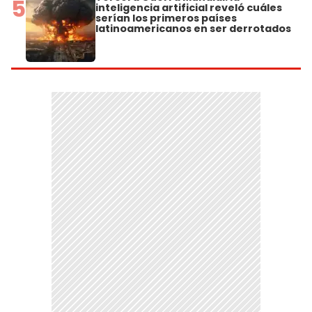
5
inteligencia artificial reveló cuáles
serían los primeros países
latinoamericanos en ser derrotados