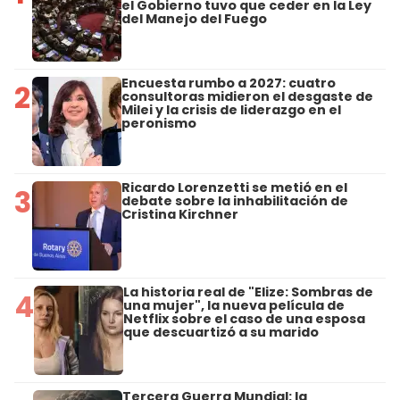
el Gobierno tuvo que ceder en la Ley
del Manejo del Fuego
Encuesta rumbo a 2027: cuatro
2
consultoras midieron el desgaste de
Milei y la crisis de liderazgo en el
peronismo
Ricardo Lorenzetti se metió en el
3
debate sobre la inhabilitación de
Cristina Kirchner
La historia real de "Elize: Sombras de
4
una mujer", la nueva película de
Netflix sobre el caso de una esposa
que descuartizó a su marido
Tercera Guerra Mundial: la