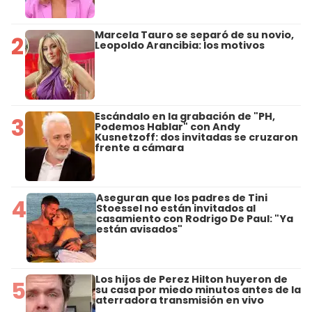
Marcela Tauro se separó de su novio,
2
Leopoldo Arancibia: los motivos
Escándalo en la grabación de "PH,
3
Podemos Hablar" con Andy
Kusnetzoff: dos invitadas se cruzaron
frente a cámara
Aseguran que los padres de Tini
4
Stoessel no están invitados al
casamiento con Rodrigo De Paul: "Ya
están avisados"
Los hijos de Perez Hilton huyeron de
5
su casa por miedo minutos antes de la
aterradora transmisión en vivo