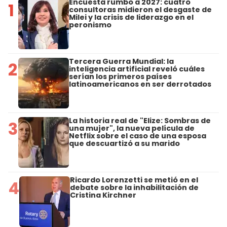
Encuesta rumbo a 2027: cuatro
1
consultoras midieron el desgaste de
Milei y la crisis de liderazgo en el
peronismo
Tercera Guerra Mundial: la
2
inteligencia artificial reveló cuáles
serían los primeros países
latinoamericanos en ser derrotados
La historia real de "Elize: Sombras de
3
una mujer", la nueva película de
Netflix sobre el caso de una esposa
que descuartizó a su marido
Ricardo Lorenzetti se metió en el
4
debate sobre la inhabilitación de
Cristina Kirchner