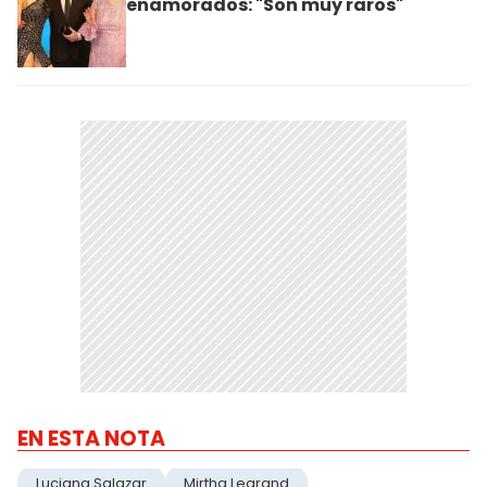
enamorados: "Son muy raros"
EN ESTA NOTA
Luciana Salazar
Mirtha Legrand