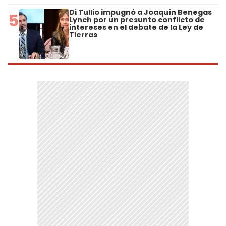
Di Tullio impugnó a Joaquín Benegas
5
Lynch por un presunto conflicto de
intereses en el debate de la Ley de
Tierras