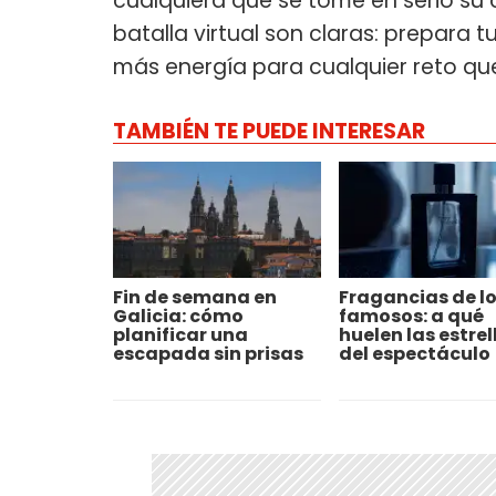
cualquiera que se tome en serio su
batalla virtual son claras: prepara 
más energía para cualquier reto que
TAMBIÉN TE PUEDE INTERESAR
Fin de semana en
Fragancias de l
Galicia: cómo
famosos: a qué
planificar una
huelen las estrel
escapada sin prisas
del espectáculo