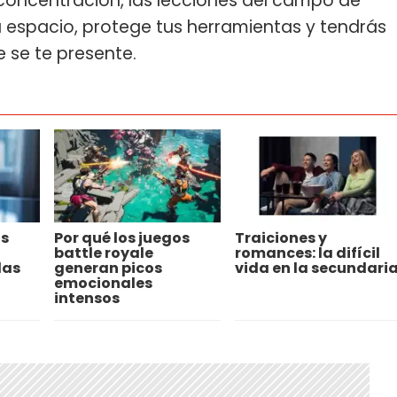
 concentración, las lecciones del campo de
tu espacio, protege tus herramientas y tendrás
 se te presente.
os
Por qué los juegos
Traiciones y
battle royale
romances: la difícil
las
generan picos
vida en la secundari
emocionales
intensos