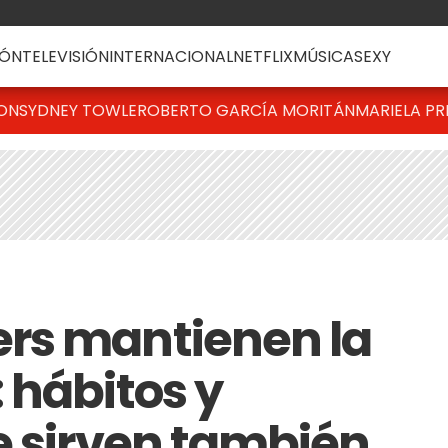
ÓN
TELEVISIÓN
INTERNACIONAL
NETFLIX
MÚSICA
SEXY
TON
SYDNEY TOWLE
ROBERTO GARCÍA MORITÁN
MARIELA PR
rs mantienen la
 hábitos y
e sirven también