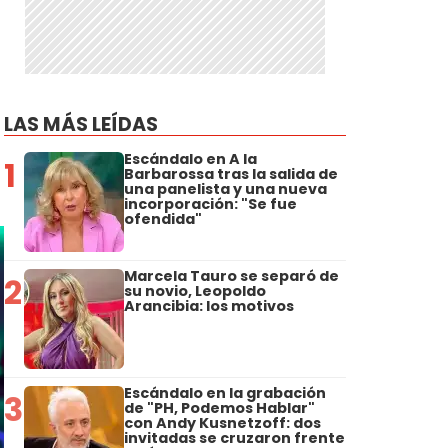
LAS MÁS LEÍDAS
Escándalo en A la
1
Barbarossa tras la salida de
una panelista y una nueva
incorporación: "Se fue
ofendida"
Marcela Tauro se separó de
2
su novio, Leopoldo
Arancibia: los motivos
Escándalo en la grabación
3
de "PH, Podemos Hablar"
con Andy Kusnetzoff: dos
invitadas se cruzaron frente