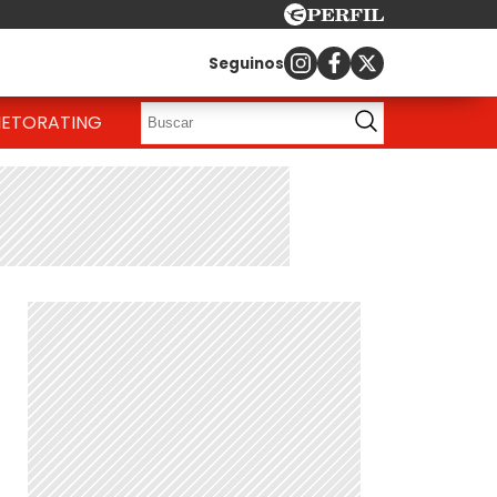
Seguinos
IETO
RATING