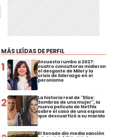
MÁS LEÍDAS DE PERFIL
Encuesta rumbo a 2027:
1
cuatro consultoras midieron
el desgaste de Milei y la
crisis de liderazgo en el
peronismo
La historia real de "Elize:
2
Sombras de una mujer", la
nueva película de Netflix
sobre el caso de una esposa
que descuartizó a su marido
El Senado dio media sanción