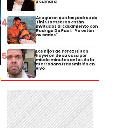
a cámara
Aseguran que los padres de
4
Tini Stoessel no están
invitados al casamiento con
Rodrigo De Paul: "Ya están
avisados"
Los hijos de Perez Hilton
5
huyeron de su casa por
miedo minutos antes de la
aterradora transmisión en
vivo