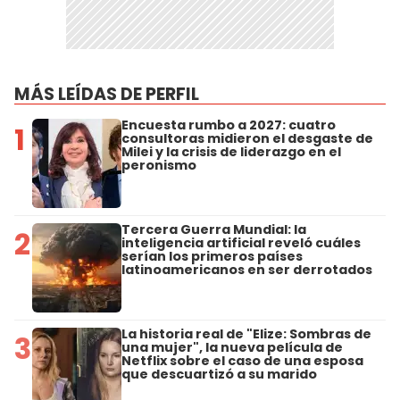
MÁS LEÍDAS DE PERFIL
Encuesta rumbo a 2027: cuatro
1
consultoras midieron el desgaste de
Milei y la crisis de liderazgo en el
peronismo
Tercera Guerra Mundial: la
2
inteligencia artificial reveló cuáles
serían los primeros países
latinoamericanos en ser derrotados
La historia real de "Elize: Sombras de
3
una mujer", la nueva película de
Netflix sobre el caso de una esposa
que descuartizó a su marido