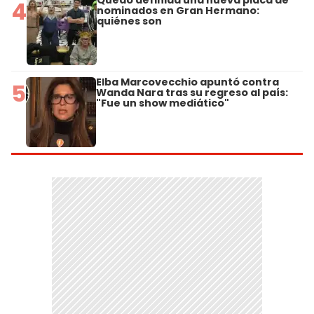
Quedó definida una nueva placa de
4
nominados en Gran Hermano:
quiénes son
Elba Marcovecchio apuntó contra
5
Wanda Nara tras su regreso al país:
"Fue un show mediático"