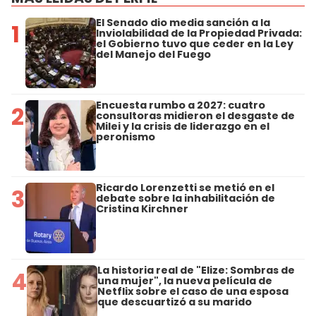
El Senado dio media sanción a la
1
Inviolabilidad de la Propiedad Privada:
el Gobierno tuvo que ceder en la Ley
del Manejo del Fuego
Encuesta rumbo a 2027: cuatro
2
consultoras midieron el desgaste de
Milei y la crisis de liderazgo en el
peronismo
Ricardo Lorenzetti se metió en el
3
debate sobre la inhabilitación de
Cristina Kirchner
La historia real de "Elize: Sombras de
4
una mujer", la nueva película de
Netflix sobre el caso de una esposa
que descuartizó a su marido