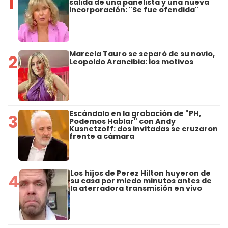
1
salida de una panelista y una nueva
incorporación: "Se fue ofendida"
Marcela Tauro se separó de su novio,
2
Leopoldo Arancibia: los motivos
Escándalo en la grabación de "PH,
3
Podemos Hablar" con Andy
Kusnetzoff: dos invitadas se cruzaron
frente a cámara
Los hijos de Perez Hilton huyeron de
4
su casa por miedo minutos antes de
la aterradora transmisión en vivo