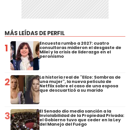
MÁS LEÍDAS DE PERFIL
Encuesta rumbo a 2027: cuatro
1
consultoras midieron el desgaste de
Milei y la crisis de liderazgo en el
peronismo
La historia real de "Elize: Sombras de
2
una mujer", la nueva película de
Netflix sobre el caso de una esposa
que descuartizó a su marido
El Senado dio media sanción a la
3
Inviolabilidad de la Propiedad Privada:
el Gobierno tuvo que ceder en la Ley
del Manejo del Fuego