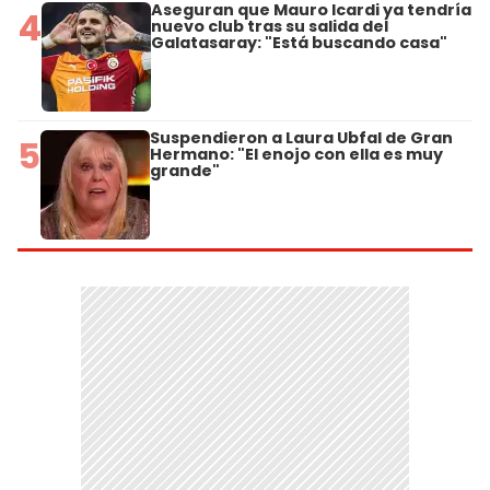
Aseguran que Mauro Icardi ya tendría
4
nuevo club tras su salida del
Galatasaray: "Está buscando casa"
Suspendieron a Laura Ubfal de Gran
5
Hermano: "El enojo con ella es muy
grande"