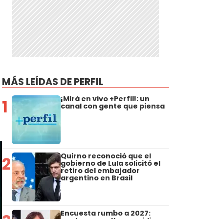
MÁS LEÍDAS DE PERFIL
¡Mirá en vivo +Perfil!: un
1
canal con gente que piensa
Quirno reconoció que el
2
gobierno de Lula solicitó el
retiro del embajador
argentino en Brasil
Encuesta rumbo a 2027: