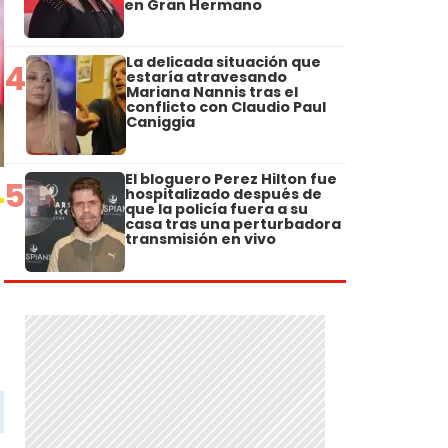
en Gran Hermano
La delicada situación que
4
estaría atravesando
Mariana Nannis tras el
conflicto con Claudio Paul
Caniggia
El bloguero Perez Hilton fue
5
hospitalizado después de
que la policía fuera a su
casa tras una perturbadora
transmisión en vivo