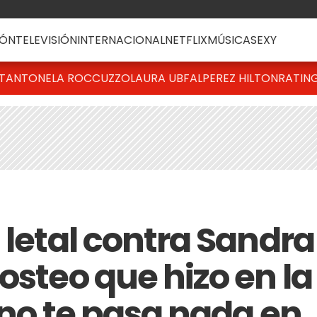
ÓN
TELEVISIÓN
INTERNACIONAL
NETFLIX
MÚSICA
SEXY
T
ANTONELA ROCCUZZO
LAURA UBFAL
PEREZ HILTON
RATIN
 letal contra Sandra
osteo que hizo en la
 no te pasa nada en