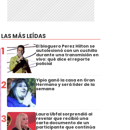
LAS MÁS LEÍDAS
El bloguero Perez Hilton se
1
autolesionó con un cuchillo
durante una transmisión en
vivo: qué dice el reporte
policial
Yipio ganó la casa en Gran
2
Hermano y será líder de la
semana
Laura Ubfal sorprendió al
3
revelar que recibió una
carta documento de un
participante que continúa