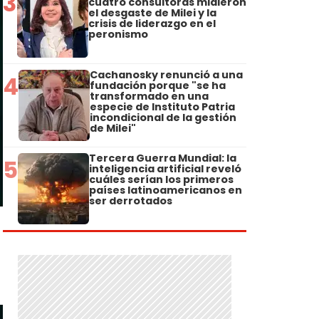
3
cuatro consultoras midieron
el desgaste de Milei y la
crisis de liderazgo en el
peronismo
Cachanosky renunció a una
4
fundación porque "se ha
transformado en una
especie de Instituto Patria
incondicional de la gestión
de Milei"
Tercera Guerra Mundial: la
5
inteligencia artificial reveló
cuáles serían los primeros
países latinoamericanos en
ser derrotados