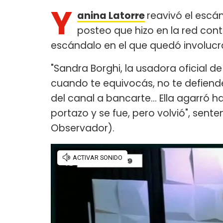
Y
anina Latorre
reavivó el escá
posteo que hizo en la red con
escándalo en el que quedó involucra
"Sandra Borghi, la usadora oficial de
cuando te equivocás, no te defiend
del canal a bancarte... Ella agarró h
portazo y se fue, pero volvió", sent
Observador).