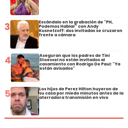
Escándalo en la grabación de "PH,
3
Podemos Hablar" con Andy
Kusnetzoff: dos invitadas se cruzaron
frente a cámara
Aseguran que los padres de Tini
4
Stoessel no están invitados al
casamiento con Rodrigo De Paul: "Ya
están avisados"
Los hijos de Perez Hilton huyeron de
5
su casa por miedo minutos antes de la
aterradora transmisión en vivo