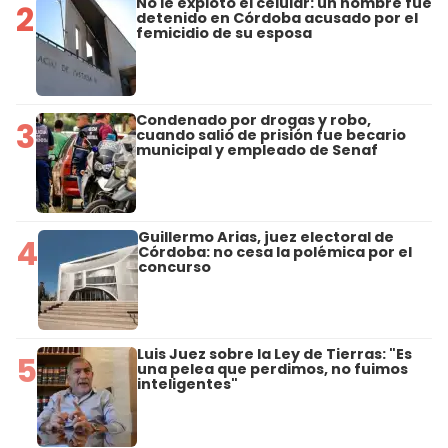
No le explotó el celular: un hombre fue
2
detenido en Córdoba acusado por el
femicidio de su esposa
Condenado por drogas y robo,
3
cuando salió de prisión fue becario
municipal y empleado de Senaf
Guillermo Arias, juez electoral de
4
Córdoba: no cesa la polémica por el
concurso
Luis Juez sobre la Ley de Tierras: "Es
5
una pelea que perdimos, no fuimos
inteligentes"