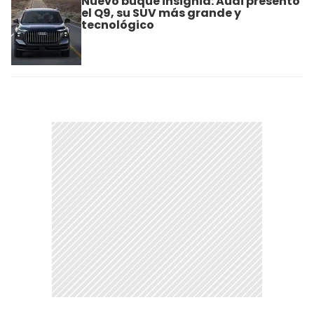
Nuevo buque insignia: Audi presentó
el Q9, su SUV más grande y
tecnológico