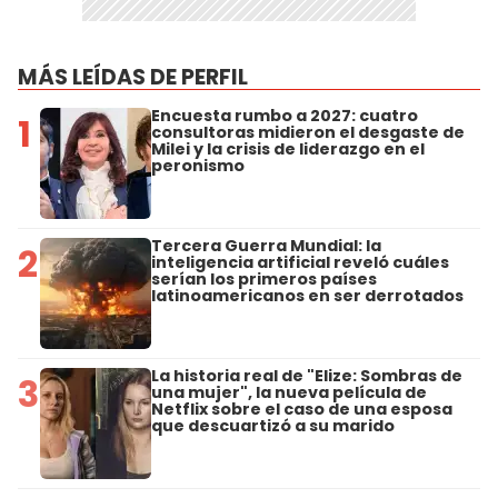
MÁS LEÍDAS DE PERFIL
Encuesta rumbo a 2027: cuatro
1
consultoras midieron el desgaste de
Milei y la crisis de liderazgo en el
peronismo
Tercera Guerra Mundial: la
2
inteligencia artificial reveló cuáles
serían los primeros países
latinoamericanos en ser derrotados
La historia real de "Elize: Sombras de
3
una mujer", la nueva película de
Netflix sobre el caso de una esposa
que descuartizó a su marido