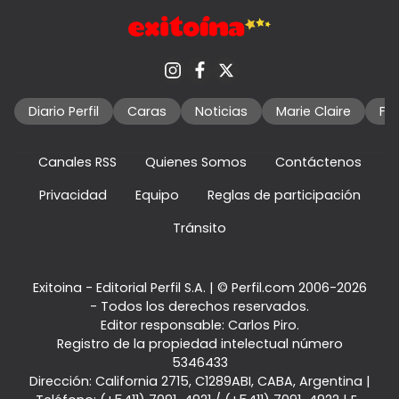
Diario Perfil
Caras
Noticias
Marie Claire
Fo
Canales RSS
Quienes Somos
Contáctenos
Privacidad
Equipo
Reglas de participación
Tránsito
Exitoina - Editorial Perfil S.A.
| © Perfil.com 2006-2026
- Todos los derechos reservados.
Editor responsable: Carlos Piro.
Registro de la propiedad intelectual número
5346433
Dirección:
California 2715
,
C1289ABI
,
CABA, Argentina
|