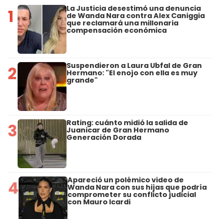
La Justicia desestimó una denuncia
1
de Wanda Nara contra Alex Caniggia
que reclamará una millonaria
compensación económica
Suspendieron a Laura Ubfal de Gran
2
Hermano: "El enojo con ella es muy
grande"
Rating: cuánto midió la salida de
3
Juanicar de Gran Hermano
Generación Dorada
Apareció un polémico video de
4
Wanda Nara con sus hijas que podría
comprometer su conflicto judicial
con Mauro Icardi