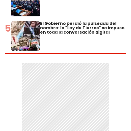
El Gobierno perdió la pulseada del
5
nombre: la "Ley de Tierras" se impuso
en toda la conversación digital