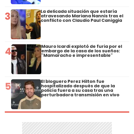
La delicada situación que estaría
3
atravesando Mariana Nannis tras el
conflicto con Claudio Paul Caniggia
Mauro Icardi explotó de furia por el
4
embargo de la casa de los sueños:
"Mamaracho e impresentable"
El bloguero Perez Hilton fue
5
hospitalizado después de que la
policía fuera a su casa tras una
perturbadora transmisión en vivo