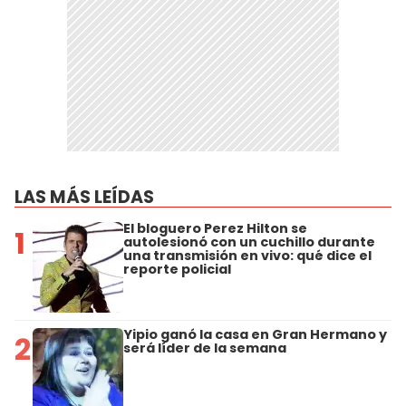
LAS MÁS LEÍDAS
El bloguero Perez Hilton se
1
autolesionó con un cuchillo durante
una transmisión en vivo: qué dice el
reporte policial
Yipio ganó la casa en Gran Hermano y
2
será líder de la semana