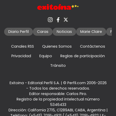
Diario Perfil
Caras
Noticias
Marie Claire
Fo
Canales RSS
Quienes Somos
Contáctenos
Privacidad
Equipo
Reglas de participación
Tránsito
Exitoina - Editorial Perfil S.A.
| © Perfil.com 2006-2026
- Todos los derechos reservados.
Editor responsable: Carlos Piro.
Registro de la propiedad intelectual número
5346433
Dirección:
California 2715
,
C1289ABI
,
CABA, Argentina
|
Teléfono:
(+5411) 7091-4921
/
(+5411) 7091-4922
| E-