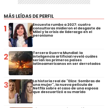
MÁS LEÍDAS DE PERFIL
Encuesta rumbo a 2027: cuatro
1
consultoras midieron el desgaste de
Milei y la crisis de liderazgo en el
peronismo
Tercera Guerra Mundial: la
2
inteligencia artificial reveló cuáles
serían los primeros países
latinoamericanos en ser derrotados
La historia real de "Elize: Sombras de
3
una mujer", la nueva película de
Netflix sobre el caso de una esposa
que descuartizó a su marido