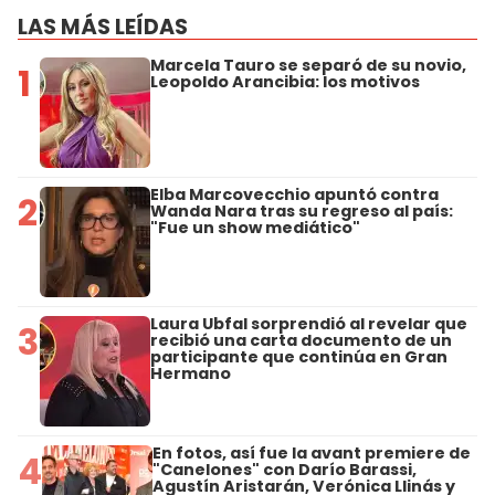
LAS MÁS LEÍDAS
Marcela Tauro se separó de su novio,
1
Leopoldo Arancibia: los motivos
Elba Marcovecchio apuntó contra
2
Wanda Nara tras su regreso al país:
"Fue un show mediático"
Laura Ubfal sorprendió al revelar que
3
recibió una carta documento de un
participante que continúa en Gran
Hermano
En fotos, así fue la avant premiere de
4
"Canelones" con Darío Barassi,
Agustín Aristarán, Verónica Llinás y