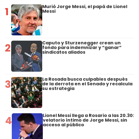
Murió Jorge Messi, el papá de Lionel
1
Messi
Caputo y Sturzenegger crean un
2
fondo para indemnizar y “ganar”
sindicatos aliados
La Rosada busca culpables después
3
de la derrota en el Senado y recalcula
su estrategia
Lionel Messi llega a Rosario a las 20.30:
4
velatorio íntimo de Jorge Messi, sin
acceso al público