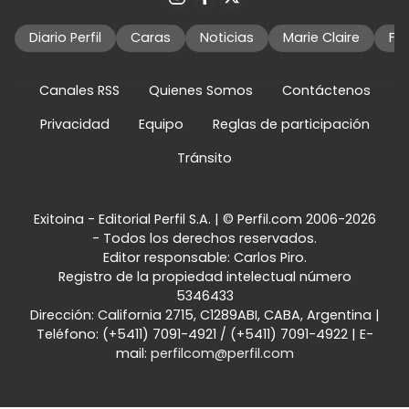
Diario Perfil
Caras
Noticias
Marie Claire
Fo
Canales RSS
Quienes Somos
Contáctenos
Privacidad
Equipo
Reglas de participación
Tránsito
Exitoina - Editorial Perfil S.A.
| © Perfil.com 2006-2026
- Todos los derechos reservados.
Editor responsable: Carlos Piro.
Registro de la propiedad intelectual número
5346433
Dirección:
California 2715
,
C1289ABI
,
CABA, Argentina
|
Teléfono:
(+5411) 7091-4921
/
(+5411) 7091-4922
| E-
mail:
perfilcom@perfil.com