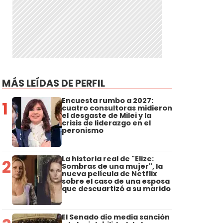
MÁS LEÍDAS DE PERFIL
Encuesta rumbo a 2027:
1
cuatro consultoras midieron
el desgaste de Milei y la
crisis de liderazgo en el
peronismo
La historia real de "Elize:
2
Sombras de una mujer", la
nueva película de Netflix
sobre el caso de una esposa
que descuartizó a su marido
El Senado dio media sanción