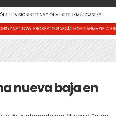
ÓN
TELEVISIÓN
INTERNACIONAL
NETFLIX
MÚSICA
SEXY
TON
SYDNEY TOWLE
ROBERTO GARCÍA MORITÁN
MARIELA PR
na nueva baja en