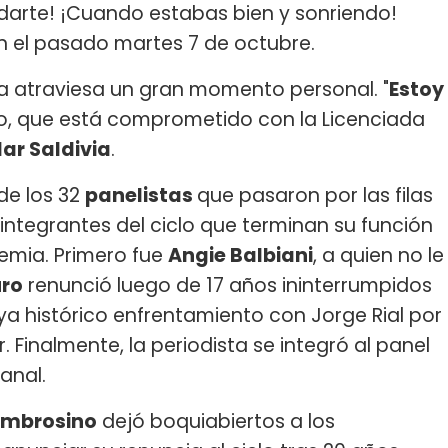
cordarte! ¡Cuando estabas bien y sonriendo!
n el pasado martes 7 de octubre.
ta atraviesa un gran momento personal. "
Estoy
ojo, que está comprometido con la Licenciada
lar Saldivia
.
 de los 32
panelistas
que pasaron por las filas
s integrantes del ciclo que terminan su función
emia. Primero fue
Angie Balbiani
, a quien no le
uro
renunció luego de 17 años ininterrumpidos
ya histórico enfrentamiento con Jorge Rial por
 Finalmente, la periodista se integró al panel
anal.
Ambrosino
dejó boquiabiertos a los