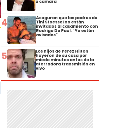
a cámara
Aseguran que los padres de
4
Tini Stoessel no están
invitados al casamiento con
Rodrigo De Paul: "Ya están
avisados"
Los hijos de Perez Hilton
5
huyeron de su casa por
miedo minutos antes de la
aterradora transmisión en
vivo