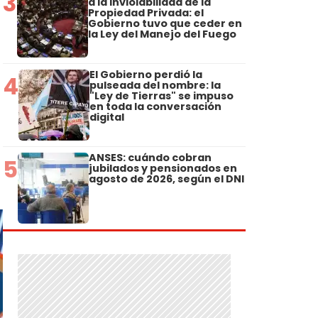
3
a la Inviolabilidad de la
Propiedad Privada: el
Gobierno tuvo que ceder en
la Ley del Manejo del Fuego
El Gobierno perdió la
4
pulseada del nombre: la
"Ley de Tierras" se impuso
en toda la conversación
digital
ANSES: cuándo cobran
5
jubilados y pensionados en
agosto de 2026, según el DNI