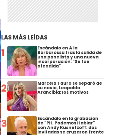
LAS MÁS LEÍDAS
Escándalo en A la
1
Barbarossa tras la salida de
una panelista y una nueva
incorporación: "Se fue
ofendida"
Marcela Tauro se separó de
2
su novio, Leopoldo
Arancibia: los motivos
Escándalo en la grabación
3
de "PH, Podemos Hablar"
con Andy Kusnetzoff: dos
invitadas se cruzaron frente