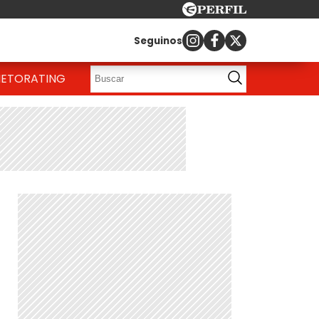
Seguinos
IETO
RATING