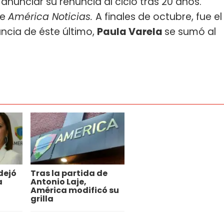
 anunciar su renuncia al ciclo tras 20 años.
de
América Noticias.
A finales de octubre, fue el
nuncia de éste último,
Paula Varela
se sumó al
dejó
Tras la partida de
a
Antonio Laje,
América modificó su
grilla