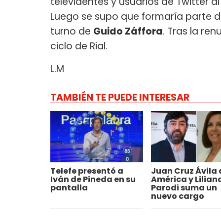
televidentes y usuarios de Twitter al
Luego se supo que formaría parte 
turno de
Guido Záffora
. Tras la re
ciclo de Rial.
L.M
TAMBIÉN TE PUEDE INTERESAR
Telefe presentó a
Juan Cruz Ávila 
Iván de Pineda en su
América y Lilian
pantalla
Parodi suma un
nuevo cargo