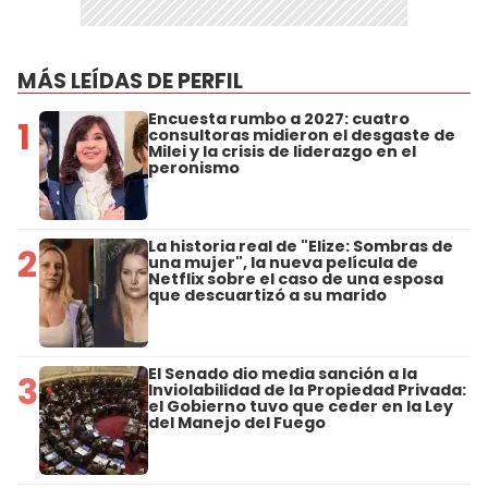
MÁS LEÍDAS DE PERFIL
Encuesta rumbo a 2027: cuatro
1
consultoras midieron el desgaste de
Milei y la crisis de liderazgo en el
peronismo
La historia real de "Elize: Sombras de
2
una mujer", la nueva película de
Netflix sobre el caso de una esposa
que descuartizó a su marido
El Senado dio media sanción a la
3
Inviolabilidad de la Propiedad Privada:
el Gobierno tuvo que ceder en la Ley
del Manejo del Fuego