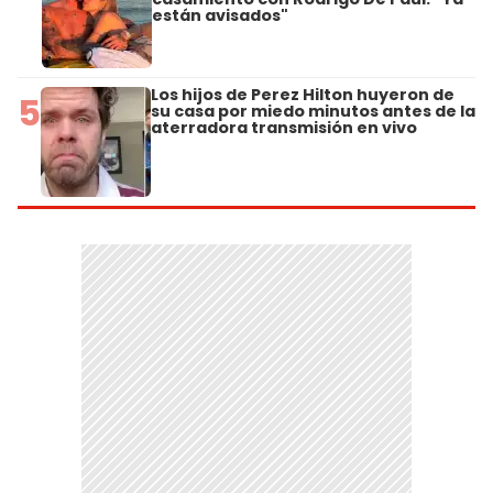
están avisados"
Los hijos de Perez Hilton huyeron de
5
su casa por miedo minutos antes de la
aterradora transmisión en vivo