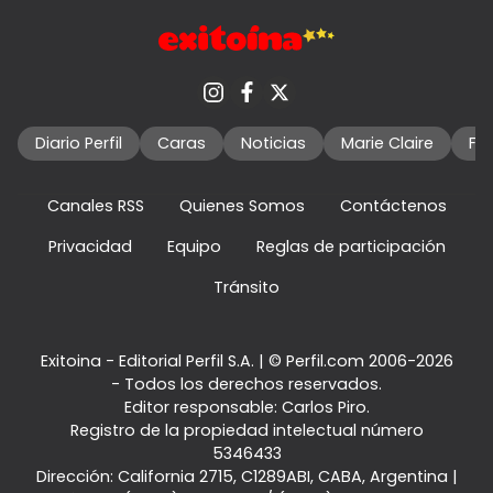
Diario Perfil
Caras
Noticias
Marie Claire
Fo
Canales RSS
Quienes Somos
Contáctenos
Privacidad
Equipo
Reglas de participación
Tránsito
Exitoina - Editorial Perfil S.A.
| © Perfil.com 2006-2026
- Todos los derechos reservados.
Editor responsable: Carlos Piro.
Registro de la propiedad intelectual número
5346433
Dirección:
California 2715
,
C1289ABI
,
CABA, Argentina
|