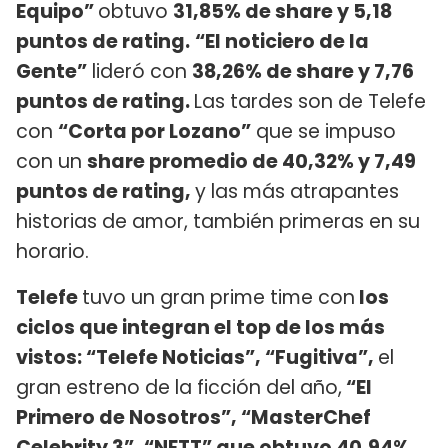
Equipo”
obtuvo
31,85% de share y 5,18
puntos de rating.
“El noticiero de la
Gente”
lideró con
38,26% de share y 7,76
puntos de rating.
Las tardes son de Telefe
con
“Corta por Lozano”
que se impuso
con un
share promedio de 40,32% y 7,49
puntos de rating,
y las más atrapantes
historias de amor, también primeras en su
horario.
Telefe
tuvo un gran prime time con
los
ciclos que integran el top de los más
vistos: “Telefe Noticias”, “Fugitiva”,
el
gran estreno de la ficción del año,
“El
Primero de Nosotros”, “MasterChef
Celebrity 3”, “NETT” que obtuvo 40,94%