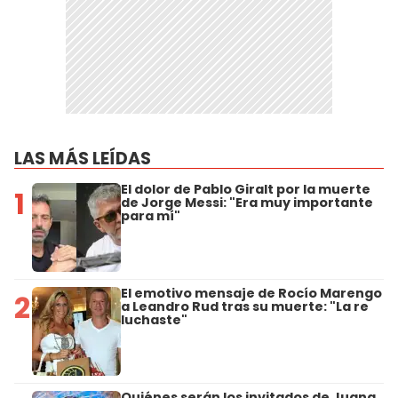
LAS MÁS LEÍDAS
El dolor de Pablo Giralt por la muerte
1
de Jorge Messi: "Era muy importante
para mí"
El emotivo mensaje de Rocío Marengo
2
a Leandro Rud tras su muerte: "La re
luchaste"
Quiénes serán los invitados de Juana