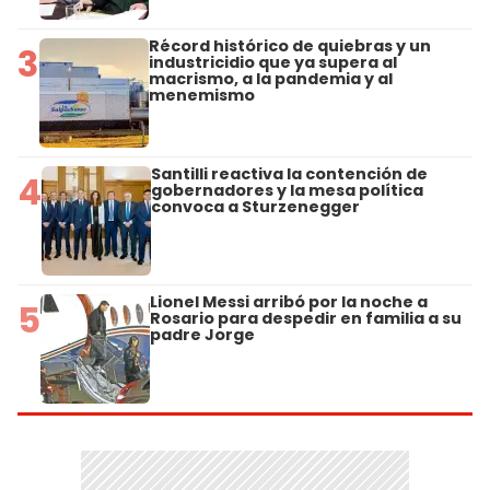
Récord histórico de quiebras y un
3
industricidio que ya supera al
macrismo, a la pandemia y al
menemismo
Santilli reactiva la contención de
4
gobernadores y la mesa política
convoca a Sturzenegger
Lionel Messi arribó por la noche a
5
Rosario para despedir en familia a su
padre Jorge