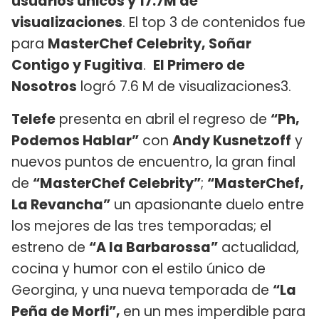
usuarios únicos y 17.7M de
visualizaciones
. El top 3 de contenidos fue
para
MasterChef Celebrity, Soñar
Contigo y Fugitiva
.
El Primero de
Nosotros
logró 7.6 M de visualizaciones3.
Telefe
presenta en abril el regreso de
“Ph,
Podemos Hablar”
con
Andy
Kusnetzoff
y
nuevos puntos de encuentro, la gran final
de
“MasterChef Celebrity”
;
“MasterChef,
La Revancha”
un apasionante duelo entre
los mejores de las tres temporadas; el
estreno de
“A la Barbarossa”
actualidad,
cocina y humor con el estilo único de
Georgina, y una nueva temporada de
“La
Peña de Morfi”,
en un mes imperdible para