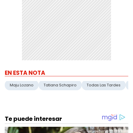
EN ESTA NOTA
Maju Lozano
Tatiana Schapiro
Todas Las Tardes
E