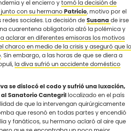
ndemia y el encierro y
tomó la decisión de
, junto con su hermano
Patricio
, motivo por el
 redes sociales. La decisión de
Susana
de irse
ena cuarentena obligatoria alzó la polémica y
r a aclarar en diferentes emisoras los motivos
 el charco en medio de la crisis y aseguró que l
o
. Sin embargo, a las horas de que se diera a
opuli,
la diva sufrió un accidente doméstico
iva se dislocó el codo y sufrió una luxación,
 al Sanatorio Cantegril
localizado en el país
ilidad de que la intervengan quirúrgicamente
bomba que resonó en todas partes y encendió
ia y fanáticos, su hermano aclaró al aire que
 pero que se encontraba un poco mejor.