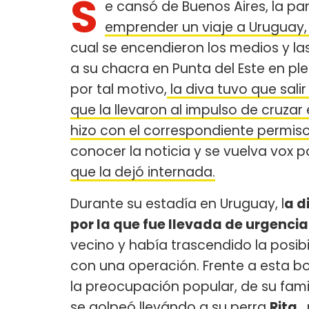
S
e cansó de Buenos Aires, la pa
emprender un viaje a Uruguay
cual se encendieron los medios y las
a su chacra en Punta del Este en pl
por tal motivo,
la diva tuvo que sali
que la llevaron al impulso de cruzar
hizo con el correspondiente permis
conocer la noticia y se vuelva vox p
que la dejó internada.
Durante su estadía en Uruguay, l
a d
por la que fue llevada de urgencia
vecino y había trascendido la posib
con una operación. Frente a esta 
la preocupación popular, de su famil
se golpeó llevándo a su perra
Rita
,