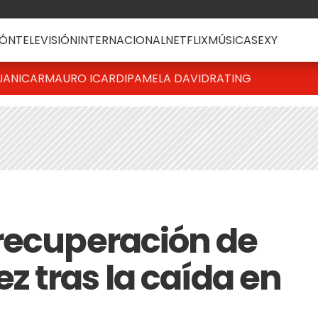
ÓN
TELEVISIÓN
INTERNACIONAL
NETFLIX
MÚSICA
SEXY
UANICAR
MAURO ICARDI
PAMELA DAVID
RATING
recuperación de
 tras la caída en