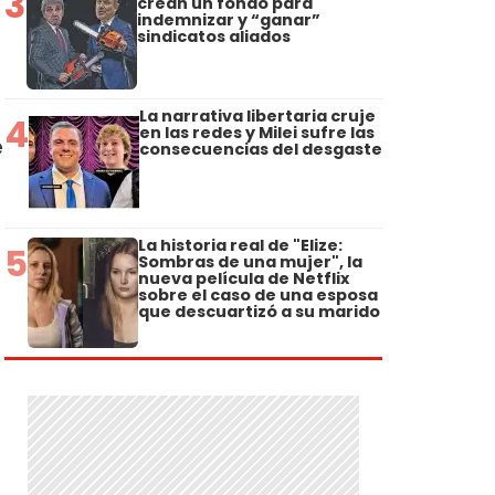
3
crean un fondo para
indemnizar y “ganar”
sindicatos aliados
La narrativa libertaria cruje
4
en las redes y Milei sufre las
e
consecuencias del desgaste
La historia real de "Elize:
5
Sombras de una mujer", la
nueva película de Netflix
sobre el caso de una esposa
que descuartizó a su marido