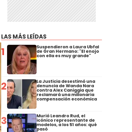
LAS MÁS LEÍDAS
Suspendieron a Laura Ubfal
1
de Gran Hermano: "El enojo
con ella es muy grande"
La Justicia desestimó una
2
denuncia de Wanda Nara
contra Alex Caniggia que
reclamará una millonaria
compensación económica
Murió Leandro Rud, el
3
icónico representante de
modelos, a los 51 años: qué
pasó