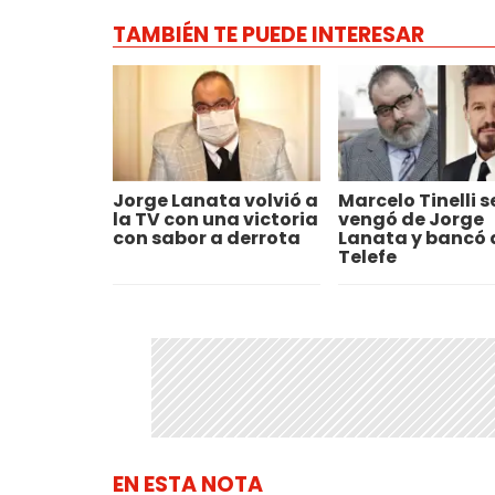
TAMBIÉN TE PUEDE INTERESAR
Jorge Lanata volvió a
Marcelo Tinelli s
la TV con una victoria
vengó de Jorge
con sabor a derrota
Lanata y bancó 
Telefe
EN ESTA NOTA