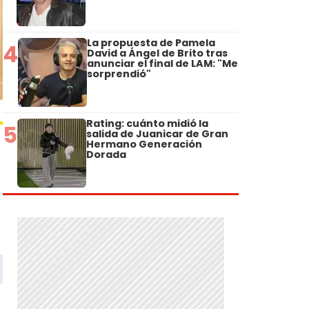
La propuesta de Pamela
4
David a Ángel de Brito tras
anunciar el final de LAM: "Me
sorprendió"
Rating: cuánto midió la
5
salida de Juanicar de Gran
Hermano Generación
Dorada