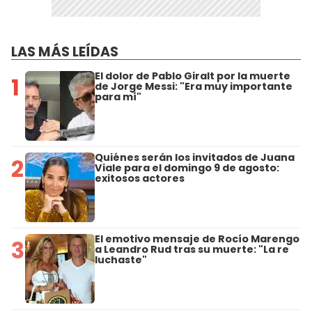
LAS MÁS LEÍDAS
El dolor de Pablo Giralt por la muerte
1
de Jorge Messi: "Era muy importante
para mí"
Quiénes serán los invitados de Juana
2
Viale para el domingo 9 de agosto:
exitosos actores
El emotivo mensaje de Rocío Marengo
3
a Leandro Rud tras su muerte: "La re
luchaste"