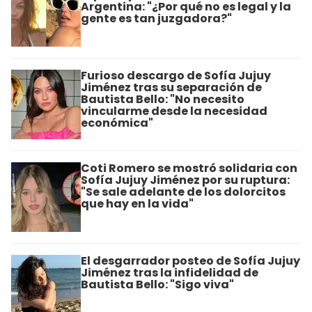
Argentina: "¿Por qué no es legal y la
gente es tan juzgadora?"
Furioso descargo de Sofía Jujuy
Jiménez tras su separación de
Bautista Bello: "No necesito
vincularme desde la necesidad
económica"
Coti Romero se mostró solidaria con
Sofía Jujuy Jiménez por su ruptura:
"Se sale adelante de los dolorcitos
que hay en la vida"
El desgarrador posteo de Sofía Jujuy
Jiménez tras la infidelidad de
Bautista Bello: "Sigo viva"