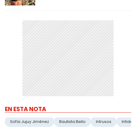
EN ESTA NOTA
Sofía Jujuy Jiménez
Bautista Bello
Intrusos
Infidel