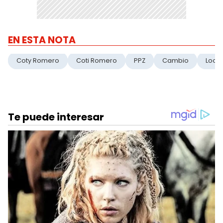
EN ESTA NOTA
Coty Romero
Coti Romero
PPZ
Cambio
Look