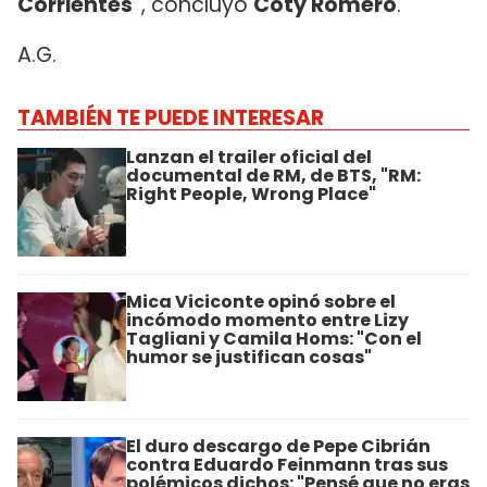
Corrientes"
, concluyó
Coty Romero
.
A.G.
TAMBIÉN TE PUEDE INTERESAR
Lanzan el trailer oficial del
documental de RM, de BTS, "RM:
Right People, Wrong Place"
Mica Viciconte opinó sobre el
incómodo momento entre Lizy
Tagliani y Camila Homs: "Con el
humor se justifican cosas"
El duro descargo de Pepe Cibrián
contra Eduardo Feinmann tras sus
polémicos dichos: "Pensé que no eras